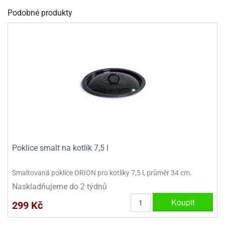
dlé
travin
ířata
Podobné produkty
ladící
o
reje
noušky
echové
krajovátka
áša
abičky
stliny
edvěd
krajovátka
o
noušky
prava
dvídka
ú
krajovátka
nnie-
dovy
e-
krajovátka
ooh
Poklice smalt na kotlík 7,5 l
o
tatní
Smaltovaná poklice ORION pro kotlíky 7,5 l, průměr 34 cm.
noušky
ady
ckey
Naskladňujeme do 2 týdnů
krajovátek
ouse
Koupit
299 Kč
tatní
nnie