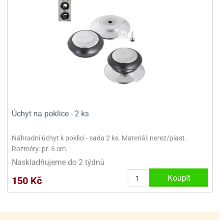
ooby-
rezové
oo
krajovačky
o
noušky
pongeBoba
o
noušky
ar
rs
Úchyt na poklice - 2 ks
ězdné
lky
Náhradní úchyt k poklici - sada 2 ks. Materiál: nerez/plast.
Rozměry: pr. 6 cm.
o
noušky
Naskladňujeme do 2 týdnů
per
Koupit
150 Kč
rio
o
noušky
oulů