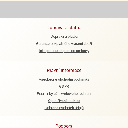
e
urfs
o
Doprava a platba
noušky
Doprava a platba
apkové
troly
Garance bezplatného vrácení zboží
Info pro odstoupení od smlouvy
aw
trol
Právní informace
o
noušky
Všeobecné obchodní podmínky
olls
GDPR
olové
Podmínky užití webového rozhraní
O používání cookies
Ochrana osobních údajů
Podpora