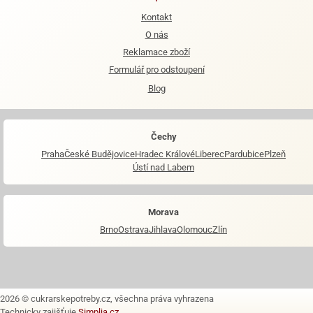
Kontakt
O nás
Reklamace zboží
Formulář pro odstoupení
Blog
Čechy
Praha
České Budějovice
Hradec Králové
Liberec
Pardubice
Plzeň
Ústí nad Labem
Morava
Brno
Ostrava
Jihlava
Olomouc
Zlín
2026 © cukrarskepotreby.cz, všechna práva vyhrazena
Technicky zajišťuje
Simplia.cz
.