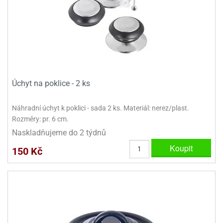
ady
o
krajovátek
noušky
imoňů
noce
nions
ady
krajovátek
o
noušky
Úchyt na poklice - 2 ks
likonoce
necraft
klápěcí
o
Náhradní úchyt k poklici - sada 2 ks. Materiál: nerez/plast.
rmičky
noušky
Rozměry: pr. 6 cm.
y
krajovátka
Naskladňujeme do 2 týdnů
tle
ony
Koupit
150 Kč
ětynky,
o
blihy
noušky
incezen
krajovátka
sney
lká
o
rníky
noušky