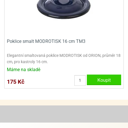
ooby-
rezové
oo
krajovačky
o
noušky
pongeBoba
Poklice smalt MODROTISK 16 cm TM3
o
noušky
ar
Elegantní smaltovaná poklice MODROTISK od ORION, průměr 18
rs
cm, pro kastroly 16 cm.
Máme na skladě
ězdné
lky
Koupit
175 Kč
o
noušky
per
rio
o
noušky
oulů