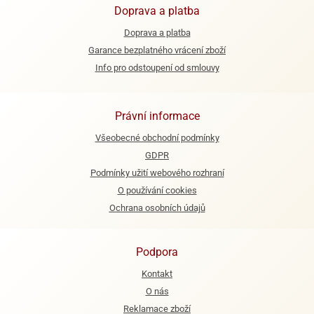
Doprava a platba
e
Doprava a platba
urfs
Garance bezplatného vrácení zboží
o
Info pro odstoupení od smlouvy
noušky
apkové
troly
Právní informace
aw
Všeobecné obchodní podmínky
trol
GDPR
Podmínky užití webového rozhraní
o
noušky
O používání cookies
olls
Ochrana osobních údajů
olové
Podpora
Kontakt
O nás
Reklamace zboží