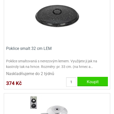
dlé
travin
ířata
ladící
o
reje
noušky
echové
krajovátka
áša
abičky
stliny
edvěd
krajovátka
o
noušky
prava
dvídka
Poklice smalt 32 cm LEM
ú
krajovátka
Poklice smaltovaná s nerezovým lemem. Využijete ji jak na
nnie-
dovy
kastroly tak na hrnce. Rozměry: pr. 33 cm. (na hrnec a…
e-
krajovátka
ooh
Naskladňujeme do 2 týdnů
Koupit
374 Kč
o
tatní
noušky
ady
ckey
krajovátek
ouse
tatní
nnie