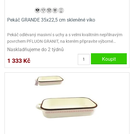
dlé
travin
ířata
ladící
o
reje
noušky
echové
krajovátka
Pekáč GRANDE 35x22,5 cm skleněné víko
áša
abičky
stliny
edvěd
Pekáč odlévaný masivní s uchy a s velmi kvalitním nepřilnavým
krajovátka
povrchem PFLUON GRANIT, na kterém připravíte výborné…
o
Naskladňujeme do 2 týdnů
noušky
prava
dvídka
Koupit
1 333 Kč
ú
krajovátka
nnie-
dovy
e-
krajovátka
ooh
o
tatní
noušky
ady
ckey
krajovátek
ouse
tatní
nnie