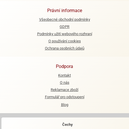
e
Právní informace
urfs
Všeobecné obchodní podmínky
o
GDPR
noušky
Podmínky užití webového rozhraní
apkové
O používání cookies
troly
Ochrana osobních údajů
aw
trol
Podpora
o
Kontakt
noušky
O nás
olls
Reklamace zboží
olové
Formulář pro odstoupení
Blog
Čechy