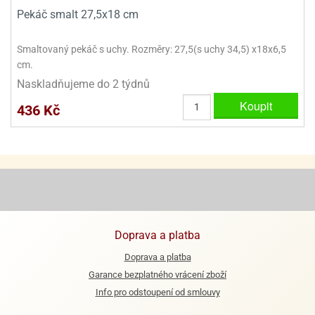
ooby-
Pekáč smalt 27,5x18 cm
rezové
oo
krajovačky
Smaltovaný pekáč s uchy. Rozměry: 27,5(s uchy 34,5) x18x6,5
o
noušky
cm.
pongeBoba
Naskladňujeme do 2 týdnů
Koupit
o
436 Kč
noušky
ar
rs
ězdné
lky
o
noušky
Doprava a platba
per
rio
Doprava a platba
Garance bezplatného vrácení zboží
o
Info pro odstoupení od smlouvy
noušky
oulů