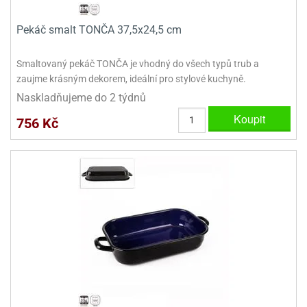
ady
o
krajovátek
noušky
Pekáč smalt TONČA 37,5x24,5 cm
imoňů
noce
Smaltovaný pekáč TONČA je vhodný do všech typů trub a
nions
ady
zaujme krásným dekorem, ideální pro stylové kuchyně.
krajovátek
o
Naskladňujeme do 2 týdnů
noušky
likonoce
Koupit
necraft
756 Kč
klápěcí
o
rmičky
noušky
y
krajovátka
tle
ony
ětynky,
o
blihy
noušky
incezen
krajovátka
sney
lká
o
rníky
noušky