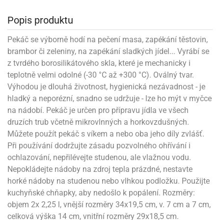
noční
rotechnika
uka
pět
gurky
hárky
ekt
nutí
roviny
obení
ambovací
roba
očné
měrky
čení
omůcky
jníky
ířátka
o
valování
rcování
try
leba
Popis produktu
oždí
tol
izu
ouka
ojany
noušky
ětce
zerty,
ouka
noční
nve
likonové
enášení
tbal
liéfní
jové
krářské
rry
dlé
ngerfood
ažovky
lení
plně
pět
Pekáč se výborně hodí na pečení masa, zapékání těstovin,
oždí
obení
rmy
rtů
dložky
nvice
že
tter
dlou
ěty
oždí
brambor či zeleniny, na zapékání sladkých jídel... Vyrábí se
nvičky
azy
ort
hárky,
rvou
leba
émy
ndlová
plně
san)
nbóny
zertů
likonové
nky
chyňské
z tvrdého borosilikátového skla, které je mechanicky i
o
lenky,
plně
ouka
íbory
omoce
rmy
že
noušky
kuté
límky
lebníky
teplotně velmi odolné (-30 °C až +300 °C). Oválný tvar.
eje
émy
parace
íprava
llo
rvy
émy
Výhodou je dlouhá životnost, hygienická nezávadnost - je
dy
vy
chyňské
čení
líře
tty
lebovky
ky
rémy
nců
hladký a neporézní, snadno se udržuje - lze ho mýt v myčce
ztuhy
žky
pytky
eje
rmosky
rtů
likonové
na nádobí. Pekáč je určen pro přípravu jídla ve všech
o
echy,
pět
plně
ruhadla,
tření
kavice
noušky
pojů
druzích trub včetně mikrovlnných a horkovzdušných.
ky
ndle
rabky
žů
edá
rmelády,
Můžete použít pekáč s víkem a nebo oba jeho díly zvlášť.
echy,
dložky
echy,
echová
žemy
ndle
áječe
Při používání dodržujte zásadu pozvolného ohřívání i
kénka
ry
ndle
sla
ochlazování, nepřilévejte studenou, ale vlažnou vodu.
ta
hucovací
ndlová
cy,
ady
echová
Nepokládejte nádoby na zdroj tepla prázdné, nestavte
emo
kařské
sty,
ouka
dnosy
žů
hy
sla
roviny
horké nádoby na studenou nebo vlhkou podložku. Použijte
omata
a
káčky
kuchyňské chňapky, aby nedošlo k popálení. Rozměry:
dtácky
krajovátka
pět
kařské
rty
levy
pět
objem 2x 2,25 l, vnější rozměry 34x19,5 cm, v. 7 cm a 7 cm,
roviny
ojany
ploměry
pékací
krajovátka
celková výška 14 cm, vnitřní rozměry 29x18,5 cm.
lavu
azé
levy