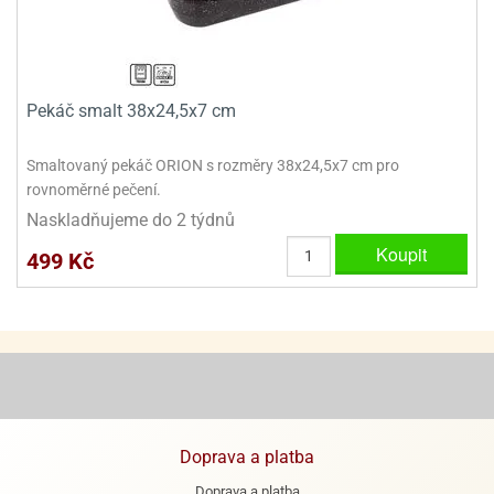
e
urfs
o
Pekáč smalt 38x24,5x7 cm
noušky
apkové
Smaltovaný pekáč ORION s rozměry 38x24,5x7 cm pro
troly
rovnoměrné pečení.
aw
Naskladňujeme do 2 týdnů
trol
Koupit
499 Kč
o
noušky
olls
olové
Doprava a platba
Doprava a platba