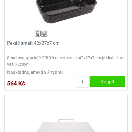
ady
o
krajovátek
noušky
imoňů
noce
nions
ady
krajovátek
o
Pekáč smalt 42x27x7 cm
noušky
likonoce
necraft
Smaltovaný pekáč ORION o rozměrech 42x27x7 cm je ideální pro
klápěcí
o
vaši kuchyni.
rmičky
noušky
Naskladňujeme do 2 týdnů
y
krajovátka
tle
Koupit
564 Kč
ony
ětynky,
o
blihy
noušky
incezen
krajovátka
sney
lká
o
rníky
noušky