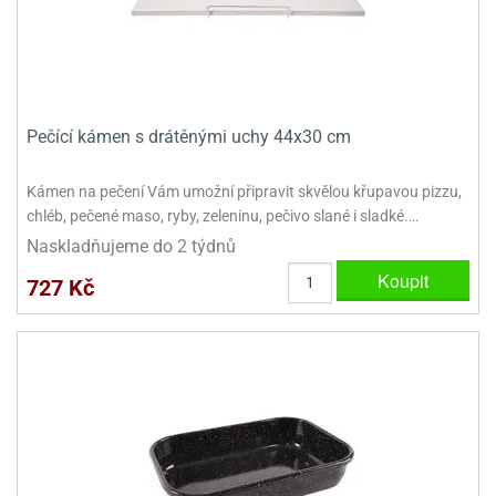
ooby-
rezové
oo
krajovačky
o
noušky
pongeBoba
Pečící kámen s drátěnými uchy 44x30 cm
o
noušky
Kámen na pečení Vám umožní připravit skvělou křupavou pizzu,
ar
chléb, pečené maso, ryby, zeleninu, pečivo slané i sladké.…
rs
Naskladňujeme do 2 týdnů
ězdné
Koupit
727 Kč
lky
o
noušky
per
rio
o
noušky
oulů