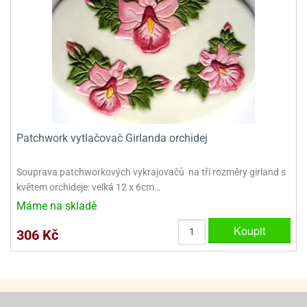
ady
o
krajovátek
noušky
imoňů
noce
nions
ady
krajovátek
o
noušky
likonoce
necraft
Patchwork vytlačovač Girlanda orchidej
klápěcí
o
rmičky
noušky
y
Souprava patchworkových vykrajovačů na tři rozměry girland s
krajovátka
tle
květem orchideje: velká 12 x 6cm…
ony
Máme na skladě
ětynky,
o
Koupit
306 Kč
blihy
noušky
incezen
krajovátka
sney
lká
o
rníky
noušky