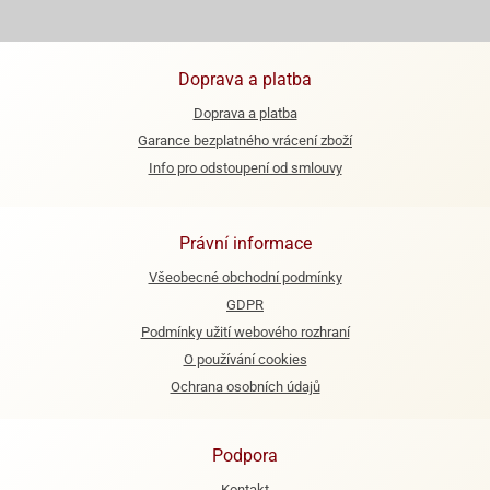
ooby-
rezové
oo
krajovačky
Doprava a platba
o
noušky
Doprava a platba
pongeBoba
Garance bezplatného vrácení zboží
o
Info pro odstoupení od smlouvy
noušky
ar
rs
Právní informace
ězdné
Všeobecné obchodní podmínky
lky
GDPR
Podmínky užití webového rozhraní
o
noušky
O používání cookies
per
Ochrana osobních údajů
rio
o
Podpora
noušky
oulů
Kontakt