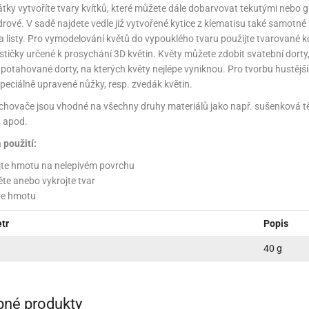
NÉ STOJANY NA ZDOBENÍ (LAZY SUSAN)
KONOVÉ FORMY NA BONBÓNY
ÁŠENÍ DORTŮ A DEZERTŮ
ÁVA
VYPICHOVAČE
KÁVA
TEKUTÉ BARVY
PEKÁČE A PLECHY
VLAŽOVKY NA CHLEBA
NOŽE
tky vytvoříte tvary kvítků, které můžete dále dobarvovat tekutými nebo 
rové. V sadě najdete vedle již vytvořené kytice z klematisu také samotné 
RACE A VÝZTUHY DORTŮ
ŘENÍ
KOŘENÍ
TŘPYTKY DO NÁPOJŮ
PODLOŽKY NA VYVALOVÁNÍ
CHLEBNÍKY A CHLEBOVKY
 listy. Pro vymodelování květů do vypouklého tvaru použijte tvarované k
tičky určené k prosychání 3D květin. Květy můžete zdobit svatební dorty, dí
NÉ SUROVINY
ÉČNÉ SUROVINY
RELIÉFNÍ PODLOŽKY
PÁN
P
 potahované dorty, na kterých květy nejlépe vyniknou. Pro tvorbu hustěj
eciálně upravené nůžky, resp. zvedák květin.
A A DROŽDÍ
OUKA A DROŽDÍ
MANDLOVÁ MOUKA
SILIKONOVÉ FORMY NA PEČENÍ
chovače jsou vhodné na všechny druhy materiálů jako např. sušenková tě
NĚ A KRÉMY
ÁPLNĚ A KRÉMY
SILIKONOVÉ RUKAVICE A PODLOŽKY
KRÉMY
 apod.
 použití:
E A TUKY
OLEJE A TUKY
NÁPLNĚ
SÍTA
STRUH
jte hmotu na nelepivém povrchu
HY, MANDLE
ŘECHY, MANDLE
MARMELÁDY, DŽEMY
MANDLOVÁ MOUKA
VÁHY
TÁCY,
ěte anebo vykrojte tvar
te hmotu
HOVÁ MÁSLA
ŘECHOVÁ MÁSLA
OCHUCOVACÍ PASTY, AROMATA
VYKRAJOVÁTKA
3D VYKRAJOVÁTKA
tr
Popis
ŘSKÉ SUROVINY
AŘSKÉ SUROVINY
ZAPÉKACÍ MÍSY
VYKRAJOVÁTKA NA HRNEČEK
UKLÁ
40 g
VY A GLAZÉ
OLEVY A GLAZÉ
ZRCADLOVÉ POLEVY
NETRADIČNÍ VYKRAJOVÁTKA
ZAVAŘ
ADY A OCHUCOVADLA
ADY A OCHUCOVADLA
TUKOVÉ POLEVY
POTRAVINÁŘSKÉ AROMA
VYKRAJOVÁTKA KLASICKÁ
né produkty