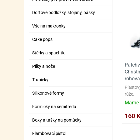
SURO
SUR
Dortové podložky, stojany, pásky
ŠLEH
ŠLE
ZMR
Vše na makronky
ŽEL
Cake pops
OSTA
OSTA
Stěrky a špachtle
Patchw
Pilky a nože
Christ
rohová
Trubičky
Plastov
Silikonové formy
růže.
Máme 
Formičky na semifreda
160 
Boxy a tašky na pomůcky
Flambovací pistol