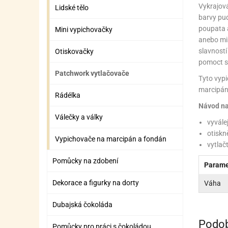
ZÁBAVNÉ HRAČKY, DOPLŇKY
VÝROBA SLIZU
BOXY A TAŠKY NA POMŮCKY
OTOČ
SILI
PŘEN
K
Vykrajová
Lidské tělo
barvy pud
ZÁBAVNÍ PYROTECHNIKA
FLAMBOVACÍ PISTOL
SEPA
KO
poupata a
Mini vypichovačky
anebo mis
MLÉČ
ML
slavností
Otiskovačky
pomoct sp
MOUK
M
Patchwork vytlačovače
Tyto vypi
NÁPL
N
marcipán
Rádélka
Návod na
OLEJ
Válečky a války
vyvále
OŘEC
O
otiskn
Vypichovače na marcipán a fondán
vytlač
OŘEC
O
Pomůcky na zdobení
Parame
PEKA
PEK
Dekorace a figurky na dorty
Váha
POLE
P
Dubajská čokoláda
PŘÍS
PŘÍS
Podob
Pomůcky pro práci s čokoládou