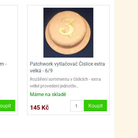
PRO FANOUŠKY ŠMOULŮ - THE SMURFS
SKLENĚNÉ DÓZY A LAHVE
PRO FANOUŠKY TLAPKOVÉ PATROLY - PAW PATRO
VAKUOVÉ UCHOVÁNÍ POTRAVIN
PRO FANOUŠKY TROLLS - TROLOVÉ
PLECHOVÉ KRABIČKY
m -
Patchwork vytlačovač Číslice extra
velká - 6/9
Rozšíření sortimentu v číslicích - extra
velké provedení jednotliv…
Máme na skladě
oupit
Koupit
145 Kč
BLIHY