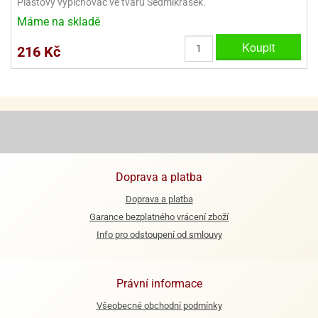
Plastový vypichovač ve tvaru Sedmikrásek.
ooby-
Máme na skladě
rezové
oo
krajovačky
Koupit
216 Kč
o
noušky
pongeBoba
o
noušky
ar
rs
ězdné
Doprava a platba
lky
Doprava a platba
o
Garance bezplatného vrácení zboží
noušky
Info pro odstoupení od smlouvy
per
rio
Právní informace
o
noušky
Všeobecné obchodní podmínky
oulů