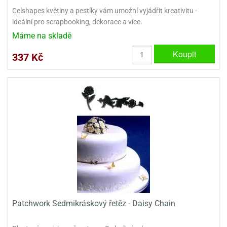
ady
o
Celshapes květiny a pestíky vám umožní vyjádřit kreativitu -
krajovátek
noušky
ideální pro scrapbooking, dekorace a více.
imoňů
Máme na skladě
noce
nions
Koupit
337 Kč
ady
krajovátek
o
noušky
likonoce
necraft
klápěcí
o
rmičky
noušky
y
krajovátka
tle
ony
ětynky,
o
blihy
noušky
incezen
krajovátka
sney
Patchwork Sedmikráskový řetěz - Daisy Chain
lká
o
rníky
noušky