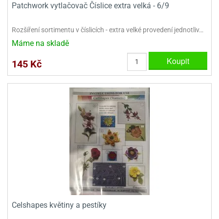
dlé
Patchwork vytlačovač Číslice extra velká - 6/9
travin
ířata
ladící
o
reje
noušky
echové
krajovátka
Rozšíření sortimentu v číslicích - extra velké provedení jednotliv…
áša
abičky
Máme na skladě
stliny
edvěd
Koupit
145 Kč
krajovátka
o
noušky
prava
dvídka
ú
krajovátka
nnie-
dovy
e-
krajovátka
ooh
o
tatní
noušky
ady
ckey
krajovátek
ouse
Celshapes květiny a pestíky
tatní
nnie