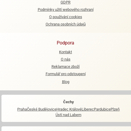
GDPR
Podmínky užití webového rozhraní
e
urfs
O používání cookies
Ochrana osobních údajů
o
noušky
apkové
Podpora
troly
Kontakt
aw
O nás
trol
Reklamace zboží
o
Formulář pro odstoupení
noušky
Blog
olls
olové
Čechy
Praha
České Budějovice
Hradec Králové
Liberec
Pardubice
Plzeň
Ústí nad Labem