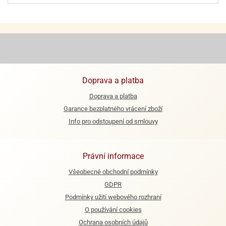
ooby-
rezové
oo
krajovačky
o
noušky
pongeBoba
o
Doprava a platba
noušky
ar
Doprava a platba
rs
Garance bezplatného vrácení zboží
Info pro odstoupení od smlouvy
ězdné
lky
o
Právní informace
noušky
Všeobecné obchodní podmínky
per
rio
GDPR
Podmínky užití webového rozhraní
o
O používání cookies
noušky
Ochrana osobních údajů
oulů