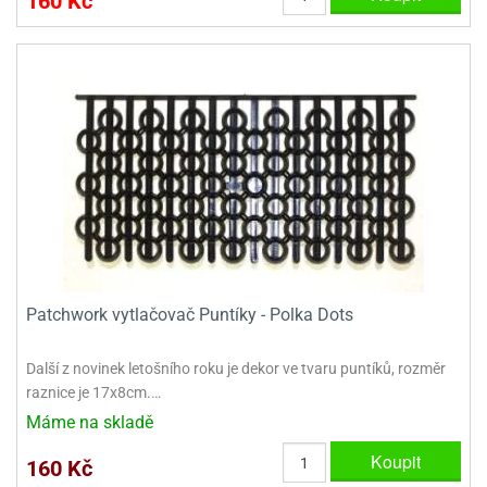
160 Kč
ady
o
krajovátek
noušky
imoňů
noce
nions
ady
krajovátek
o
noušky
likonoce
necraft
klápěcí
o
rmičky
noušky
y
krajovátka
tle
Patchwork vytlačovač Puntíky - Polka Dots
ony
ětynky,
o
Další z novinek letošního roku je dekor ve tvaru puntíků, rozměr
blihy
noušky
raznice je 17x8cm.…
incezen
krajovátka
sney
Máme na skladě
lká
Koupit
o
160 Kč
rníky
noušky