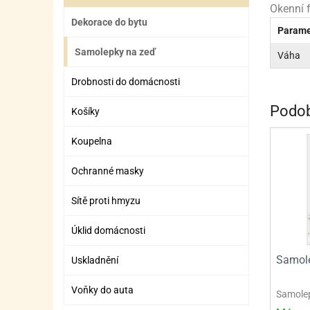
ZÁBAVNÉ HRAČKY, DOPLŇKY
VÝROBA SLIZU
BOXY A TAŠKY NA POMŮCKY
OTOČ
SILI
PŘEN
K
Okenní f
Dekorace do bytu
Parame
ZÁBAVNÍ PYROTECHNIKA
FLAMBOVACÍ PISTOL
SEPA
KO
Samolepky na zeď
Váha
MLÉČ
ML
Drobnosti do domácnosti
MOUK
M
Podob
Košíky
NÁPL
N
Koupelna
OLEJ
Ochranné masky
OŘEC
O
Sítě proti hmyzu
OŘEC
O
PEKA
PEK
Úklid domácnosti
POLE
P
Samole
Uskladnění
PŘÍS
PŘÍS
Voňky do auta
Samolep