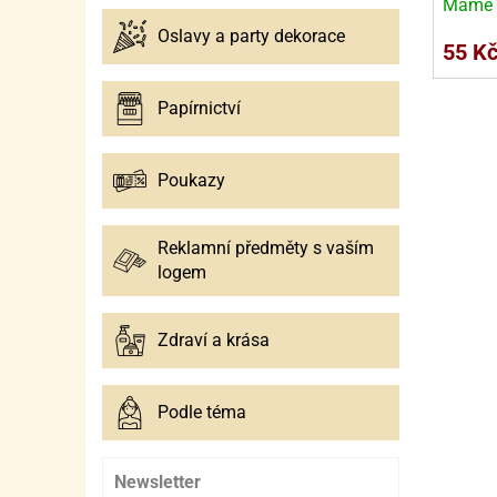
SURO
SUR
Máme 
Oslavy a party dekorace
ŠLEH
ŠLE
55 K
ZMR
Papírnictví
ŽEL
Poukazy
OSTA
OSTA
Reklamní předměty s vaším
logem
Zdraví a krása
Podle téma
Newsletter