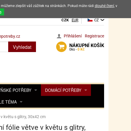
ak můžeme zlepšit váš zážitek na stránkách. Pokud máte rádi
dlouhé čtení
, v
dových výrobků
m
CZK
EUR
CZ
Přihlášení
Registrace
potreby.cz
NÁKUPNÍ
KOŠÍK
Vyhledat
0
ks -
0 Kč
ŇSKÉ POTŘEBY
DOMÁCÍ POTŘEBY
ŘENKY, KOŘENKY
LE TÉMA
DEKORACE DO BYTU
SAMOLEPKY NA 
TA, DESINFEKCE, OCHRANA
Y, POHÁDKY A HRY
PRO FANOUŠKY ANGRY BIRDS
DROBNOSTI DO DOMÁCNOSTI
 v květu s glitry, 30x42 cm
OZENINY
TĚNÍ KÁVOVARŮ
PRO FANOUŠKY BARBIE
NAROZENINOVÉ SVÍČKY
KOŠÍKY
 fólie větve v květu s glitry,