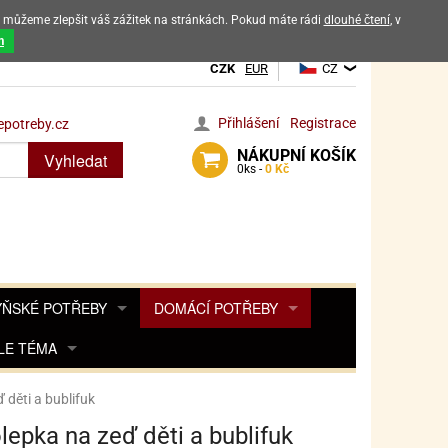
ak můžeme zlepšit váš zážitek na stránkách. Pokud máte rádi
dlouhé čtení
, v
dových výrobků
m
CZK
EUR
CZ
Přihlášení
Registrace
potreby.cz
NÁKUPNÍ
KOŠÍK
Vyhledat
0
ks -
0 Kč
ŇSKÉ POTŘEBY
DOMÁCÍ POTŘEBY
ŘENKY, KOŘENKY
LE TÉMA
DEKORACE DO BYTU
SAMOLEPKY NA 
TA, DESINFEKCE, OCHRANA
Y, POHÁDKY A HRY
PRO FANOUŠKY ANGRY BIRDS
DROBNOSTI DO DOMÁCNOSTI
děti a bublifuk
OZENINY
TĚNÍ KÁVOVARŮ
PRO FANOUŠKY BARBIE
NAROZENINOVÉ SVÍČKY
KOŠÍKY
epka na zeď děti a bublifuk