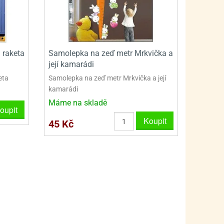
PRO FANOUŠKY ŠMOULŮ - THE SMURFS
SKLENĚNÉ DÓZY A LAHVE
PRO FANOUŠKY TLAPKOVÉ PATROLY - PAW PATRO
VAKUOVÉ UCHOVÁNÍ POTRAVIN
PRO FANOUŠKY TROLLS - TROLOVÉ
PLECHOVÉ KRABIČKY
 raketa
Samolepka na zeď metr Mrkvička a
její kamarádi
eta
Samolepka na zeď metr Mrkvička a její
kamarádi
Máme na skladě
oupit
Koupit
45 Kč
BLIHY