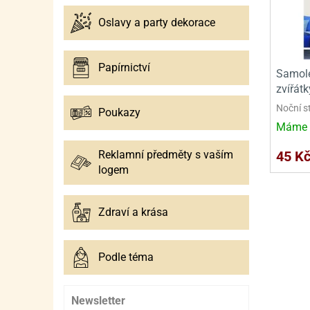
SURO
SUR
Oslavy a party dekorace
ŠLEH
ŠLE
ZMR
Papírnictví
Samole
ŽEL
zvířátk
Noční s
Poukazy
OSTA
OSTA
Máme 
45 K
Reklamní předměty s vaším
logem
Zdraví a krása
Podle téma
Newsletter