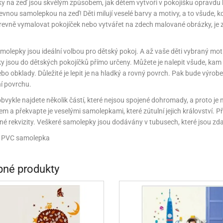
 na zeď jsou skvělým způsobem, jak dětem vytvoři v pokojíšku opravdu 
NÉ STOJANY NA ZDOBENÍ (LAZY SUSAN)
KONOVÉ FORMY NA BONBÓNY
ÁŠENÍ DORTŮ A DEZERTŮ
ÁVA
VYPICHOVAČE
KÁVA
TEKUTÉ BARVY
PEKÁČE A PLECHY
VLAŽOVKY NA CHLEBA
NOŽE
vnou samolepkou na zeď! Děti milují veselé barvy a motivy, a to všude, k
evně vymalovat pokojíček nebo vytvářet na zdech malované obrázky, je z
RACE A VÝZTUHY DORTŮ
ŘENÍ
KOŘENÍ
TŘPYTKY DO NÁPOJŮ
PODLOŽKY NA VYVALOVÁNÍ
CHLEBNÍKY A CHLEBOVKY
NÉ SUROVINY
ÉČNÉ SUROVINY
RELIÉFNÍ PODLOŽKY
PÁN
P
molepky jsou ideální volbou pro dětský pokoj. A až vaše děti vybraný mot
 jsou do dětských pokojíčků přímo určeny. Můžete je nalepit všude, kam si 
A A DROŽDÍ
OUKA A DROŽDÍ
MANDLOVÁ MOUKA
SILIKONOVÉ FORMY NA PEČENÍ
bo obklady. Důležité je lepit je na hladký a rovný povrch. Pak bude výrobe
í povrchu.
NĚ A KRÉMY
ÁPLNĚ A KRÉMY
SILIKONOVÉ RUKAVICE A PODLOŽKY
KRÉMY
obvykle najdete několik částí, které nejsou spojené dohromady, a proto je m
E A TUKY
OLEJE A TUKY
NÁPLNĚ
SÍTA
STRUH
m a překvapte je veselými samolepkami, které zútulní jejich království. 
é rekvizity. Veškeré samolepky jsou dodávány v tubusech, které jsou zd
HY, MANDLE
ŘECHY, MANDLE
MARMELÁDY, DŽEMY
MANDLOVÁ MOUKA
VÁHY
TÁCY,
: PVC samolepka
HOVÁ MÁSLA
ŘECHOVÁ MÁSLA
OCHUCOVACÍ PASTY, AROMATA
VYKRAJOVÁTKA
3D VYKRAJOVÁTKA
ŘSKÉ SUROVINY
AŘSKÉ SUROVINY
ZAPÉKACÍ MÍSY
VYKRAJOVÁTKA NA HRNEČEK
UKLÁ
né produkty
VY A GLAZÉ
OLEVY A GLAZÉ
ZRCADLOVÉ POLEVY
NETRADIČNÍ VYKRAJOVÁTKA
ZAVAŘ
ADY A OCHUCOVADLA
ADY A OCHUCOVADLA
TUKOVÉ POLEVY
POTRAVINÁŘSKÉ AROMA
VYKRAJOVÁTKA KLASICKÁ