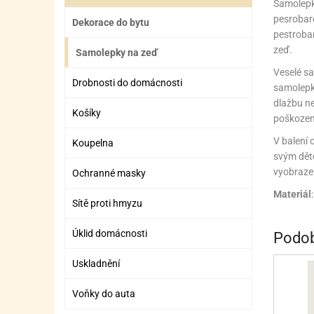
Samolepky
ZÁBAVNÉ HRAČKY, DOPLŇKY
VÝROBA SLIZU
BOXY A TAŠKY NA POMŮCKY
OTOČ
SILI
PŘEN
K
pesrobare
Dekorace do bytu
pestrobar
ZÁBAVNÍ PYROTECHNIKA
FLAMBOVACÍ PISTOL
SEPA
KO
zeď.
Samolepky na zeď
MLÉČ
ML
Veselé sa
Drobnosti do domácnosti
samolepky
MOUK
M
dlažbu ne
Košíky
poškozen
NÁPL
N
V balení 
Koupelna
OLEJ
svým děte
vyobrazen
Ochranné masky
OŘEC
O
Materiál
Sítě proti hmyzu
OŘEC
O
PEKA
PEK
Úklid domácnosti
Podob
POLE
P
Uskladnění
PŘÍS
PŘÍS
Voňky do auta