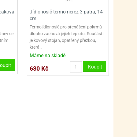
PRO FANOUŠKY ŠMOULŮ - THE SMURFS
SKLENĚNÉ DÓZY A LAHVE
eaková
Jídlonosič termo nerez 3 patra, 14
PRO FANOUŠKY TLAPKOVÉ PATROLY - PAW PATRO
VAKUOVÉ UCHOVÁNÍ POTRAVIN
cm
PRO FANOUŠKY TROLLS - TROLOVÉ
PLECHOVÉ KRABIČKY
Termojídlonosič pro přenášení pokrmů
ánev se
dlouho zachová jejich teplotu. Součástí
itním
je kovový stojan, opatřený přezkou,
která…
Máme na skladě
oupit
Koupit
630 Kč
BLIHY