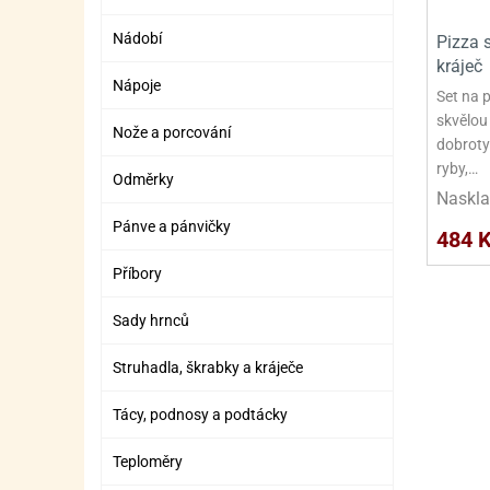
SURO
SUR
Nádobí
Pizza 
ŠLEH
ŠLE
kráječ
Nápoje
ZMR
Set na 
skvělou 
Nože a porcování
ŽEL
dobroty
ryby,…
OSTA
OSTA
Odměrky
Naskla
Pánve a pánvičky
484 
Příbory
Sady hrnců
Struhadla, škrabky a kráječe
Tácy, podnosy a podtácky
Teploměry