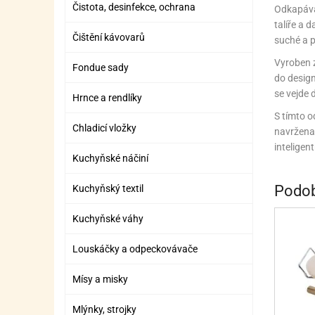
Čistota, desinfekce, ochrana
ZÁBAVNÉ HRAČKY, DOPLŇKY
VÝROBA SLIZU
BOXY A TAŠKY NA POMŮCKY
OTOČ
SILI
PŘEN
K
Odkapáva
talíře a 
ZÁBAVNÍ PYROTECHNIKA
FLAMBOVACÍ PISTOL
SEPA
KO
Čištění kávovarů
suché a p
Vyroben z
MLÉČ
ML
Fondue sady
do design
MOUK
M
se vejde 
Hrnce a rendlíky
S tímto 
NÁPL
N
Chladicí vložky
navržena 
intelige
OLEJ
Kuchyňské náčiní
OŘEC
O
Podob
Kuchyňský textil
OŘEC
O
Kuchyňské váhy
PEKA
PEK
Louskáčky a odpeckovávače
POLE
P
Mísy a misky
PŘÍS
PŘÍS
Mlýnky, strojky