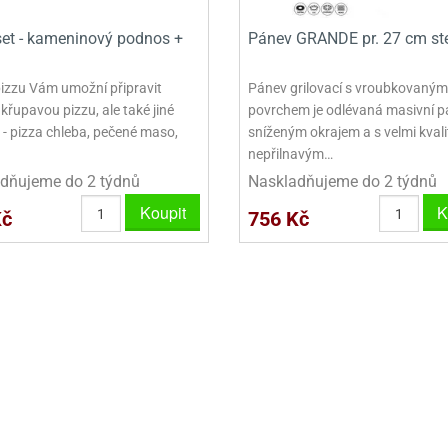
VINY NA DONUTY
OVINY NA DONUTY
POLEVA V PECKÁCH
GRILÁŠ (GRILIÁŽ)
VYKRAJOVÁTKA - VÁNOCE
set - kameninový podnos +
Pánev GRANDE pr. 27 cm st
AČKY A SMETANY
HAČKY A SMETANY
DRIP POLEVY
ZTUŽOVAČE ŠLEHAČKY
VYKRAJOVÁTKA - VELIKONOCE
ZLINY
ZMRZLINY
ROSTLINNÉ ŠLEHAČKY
VYKRAJOVÁTKA - ZVÍŘATA
pizzu Vám umožní připravit
Pánev grilovací s vroubkovaným
křupavou pizzu, ale také jiné
povrchem je odlévaná masivní p
ATINY
ŽELATINY
ŽIVOČIŠNÉ ŠLEHAČKY
VYKRAJOVÁTKA - ROSTLINY
 - pizza chleba, pečené maso,
sníženým okrajem a s velmi kval
nepřilnavým…
TNÍ CUKRÁŘSKÉ SUROVINY
TNÍ CUKRÁŘSKÉ SUROVINY
JEDLÉ CHLADÍCÍ SPREJE
VYKRAJOVÁTKA - DOPRAVA
dňujeme do 2 týdnů
Naskladňujeme do 2 týdnů
VYKRAJOVÁTKA - BUDOVY
Koupit
K
Kč
756 Kč
VYKRAJOVÁTKA - OSTATNÍ
SADY VYKRAJOVÁTEK - OSTATNÍ
SADY VYKRAJOVÁTEK - VÁNOCE
SADY VYKRAJOVÁTEK - VELIKONOCE
VYKLÁPĚCÍ FORMIČKY
VYKRAJOVÁTKA - HNĚTYNKY, NA KO