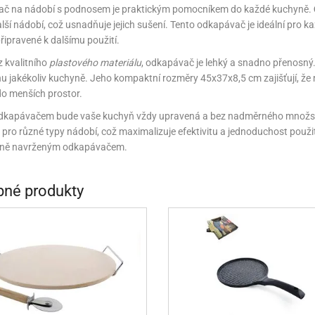
NÉ STOJANY NA ZDOBENÍ (LAZY SUSAN)
KONOVÉ FORMY NA BONBÓNY
ÁŠENÍ DORTŮ A DEZERTŮ
ÁVA
VYPICHOVAČE
KÁVA
TEKUTÉ BARVY
PEKÁČE A PLECHY
VLAŽOVKY NA CHLEBA
NOŽE
č na nádobí s podnosem je praktickým pomocníkem do každé kuchyně.
další nádobí, což usnadňuje jejich sušení. Tento odkapávač je ideální pro k
RACE A VÝZTUHY DORTŮ
ŘENÍ
KOŘENÍ
TŘPYTKY DO NÁPOJŮ
PODLOŽKY NA VYVALOVÁNÍ
CHLEBNÍKY A CHLEBOVKY
řipravené k dalšímu použití.
 kvalitního
plastového materiálu
, odkapávač je lehký a snadno přenosný.
NÉ SUROVINY
ÉČNÉ SUROVINY
RELIÉFNÍ PODLOŽKY
PÁN
P
u jakékoliv kuchyně. Jeho kompaktní rozměry 45x37x8,5 cm zajišťují, že 
A A DROŽDÍ
OUKA A DROŽDÍ
MANDLOVÁ MOUKA
SILIKONOVÉ FORMY NA PEČENÍ
do menších prostor.
odkapávačem bude vaše kuchyň vždy upravená a bez nadměrného množství
NĚ A KRÉMY
ÁPLNĚ A KRÉMY
SILIKONOVÉ RUKAVICE A PODLOŽKY
KRÉMY
pro různé typy nádobí, což maximalizuje efektivitu a jednoduchost použit
ntně navrženým odkapávačem.
E A TUKY
OLEJE A TUKY
NÁPLNĚ
SÍTA
STRUH
HY, MANDLE
ŘECHY, MANDLE
MARMELÁDY, DŽEMY
MANDLOVÁ MOUKA
VÁHY
TÁCY,
né produkty
HOVÁ MÁSLA
ŘECHOVÁ MÁSLA
OCHUCOVACÍ PASTY, AROMATA
VYKRAJOVÁTKA
3D VYKRAJOVÁTKA
ŘSKÉ SUROVINY
AŘSKÉ SUROVINY
ZAPÉKACÍ MÍSY
VYKRAJOVÁTKA NA HRNEČEK
UKLÁ
VY A GLAZÉ
OLEVY A GLAZÉ
ZRCADLOVÉ POLEVY
NETRADIČNÍ VYKRAJOVÁTKA
ZAVAŘ
ADY A OCHUCOVADLA
ADY A OCHUCOVADLA
TUKOVÉ POLEVY
POTRAVINÁŘSKÉ AROMA
VYKRAJOVÁTKA KLASICKÁ