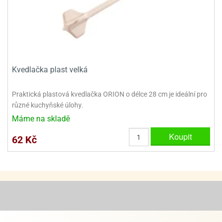
ooby-
rezové
oo
krajovačky
o
noušky
pongeBoba
Kvedlačka plast velká
o
noušky
ar
Praktická plastová kvedlačka ORION o délce 28 cm je ideální pro
rs
různé kuchyňské úlohy.
Máme na skladě
ězdné
lky
Koupit
62 Kč
o
noušky
per
rio
o
noušky
oulů