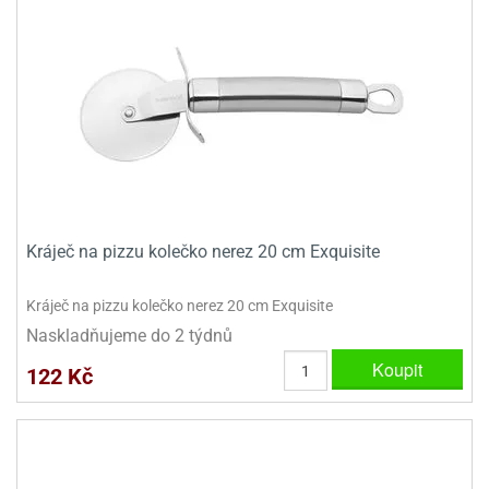
dlé
travin
ířata
ladící
o
reje
noušky
echové
krajovátka
áša
abičky
stliny
edvěd
krajovátka
o
noušky
prava
dvídka
ú
krajovátka
Kráječ na pizzu kolečko nerez 20 cm Exquisite
nnie-
dovy
e-
Kráječ na pizzu kolečko nerez 20 cm Exquisite
krajovátka
ooh
Naskladňujeme do 2 týdnů
o
tatní
Koupit
122 Kč
noušky
ady
ckey
krajovátek
ouse
tatní
nnie