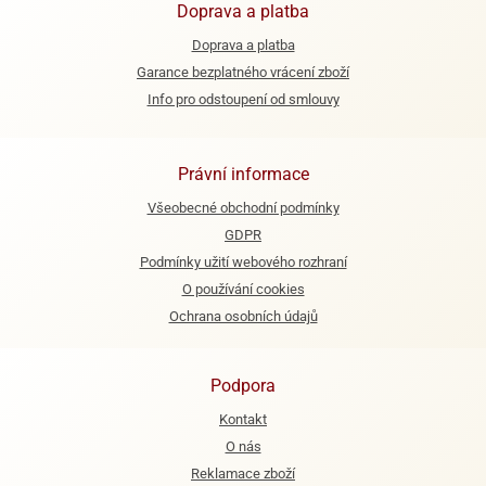
Doprava a platba
e
Doprava a platba
urfs
Garance bezplatného vrácení zboží
o
Info pro odstoupení od smlouvy
noušky
apkové
troly
Právní informace
aw
Všeobecné obchodní podmínky
trol
GDPR
Podmínky užití webového rozhraní
o
O používání cookies
noušky
olls
Ochrana osobních údajů
olové
Podpora
Kontakt
O nás
Reklamace zboží