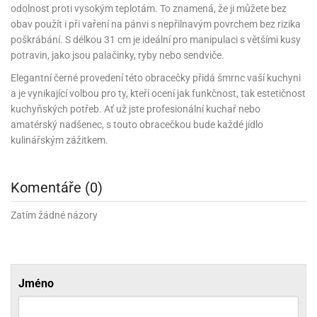
noční
rotechnika
uka
ack
gurky
odolnost proti vysokým teplotám. To znamená, že ji můžete bez
hárky
ekt
nutí
roviny
obení
ambovací
roba
očné
měrky
čení
omůcky
jníky
ířátka
o
valování
rcování
obav použít i při vaření na pánvi s nepřilnavým povrchem bez rizika
try
leba
oždí
tol
izu
ouka
ojany
noušky
ětce
zerty,
ouka
poškrábání. S délkou 31 cm je ideální pro manipulaci s většími kusy
noční
nve
likonové
enášení
tbal
liéfní
jové
krářské
rry
dlé
ngerfood
ažovky
lení
potravin, jako jsou palačinky, ryby nebo sendviče.
plně
ack
oždí
obení
rmy
rtů
dložky
nvice
že
tter
dlou
ěty
oždí
nvičky
azy
ort
hárky,
Elegantní černé provedení této obracečky přidá šmrnc vaší kuchyni
rvou
leba
émy
ndlová
plně
san)
nbóny
zertů
likonové
nky
chyňské
o
lenky,
a je vynikající volbou pro ty, kteří ocení jak funkčnost, tak estetičnost
plně
ouka
íbory
omoce
rmy
že
noušky
kuté
límky
lebníky
kuchyňských potřeb. Ať už jste profesionální kuchař nebo
eje
émy
parace
íprava
llo
rvy
émy
amatérský nadšenec, s touto obracečkou bude každé jídlo
dy
vy
chyňské
čení
líře
tty
lebovky
ky
rémy
kulinářským zážitkem.
nců
ztuhy
žky
pytky
eje
rmosky
rtů
likonové
o
echy,
ack
plně
ruhadla,
tření
kavice
noušky
pojů
ky
ndle
rabky
žů
Komentáře (0)
edá
rmelády,
echy,
dložky
echy,
echová
žemy
ndle
áječe
kénka
Zatím žádné názory
ry
ndle
sla
ta
hucovací
ndlová
cy,
ady
echová
emo
kařské
sty,
ouka
dnosy
žů
hy
sla
roviny
omata
a
káčky
dtácky
krajovátka
ack
Jméno
kařské
rty
levy
ack
roviny
ojany
ploměry
pékací
krajovátka
lavu
azé
levy