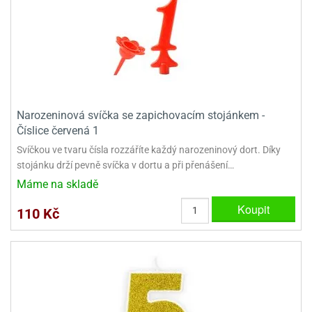
dlé
travin
ířata
ladící
o
reje
noušky
echové
krajovátka
áša
abičky
stliny
edvěd
krajovátka
o
Narozeninová svíčka se zapichovacím stojánkem -
noušky
prava
Číslice červená 1
dvídka
ú
krajovátka
Svíčkou ve tvaru čísla rozzáříte každý narozeninový dort. Díky
stojánku drží pevně svíčka v dortu a při přenášení…
nnie-
dovy
Máme na skladě
e-
krajovátka
ooh
Koupit
110 Kč
o
tatní
noušky
ady
ckey
krajovátek
ouse
tatní
nnie