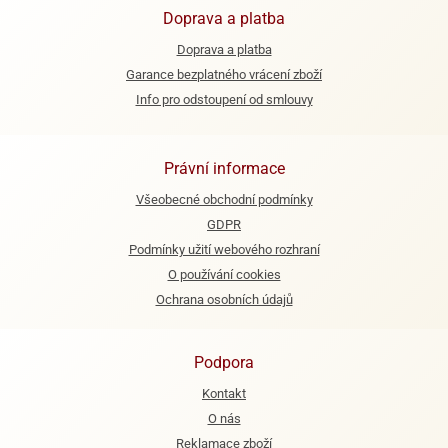
ooby-
Doprava a platba
rezové
oo
Doprava a platba
krajovačky
o
Garance bezplatného vrácení zboží
noušky
Info pro odstoupení od smlouvy
pongeBoba
o
Právní informace
noušky
ar
Všeobecné obchodní podmínky
rs
GDPR
ězdné
Podmínky užití webového rozhraní
lky
O používání cookies
Ochrana osobních údajů
o
noušky
per
Podpora
rio
Kontakt
o
O nás
noušky
oulů
Reklamace zboží