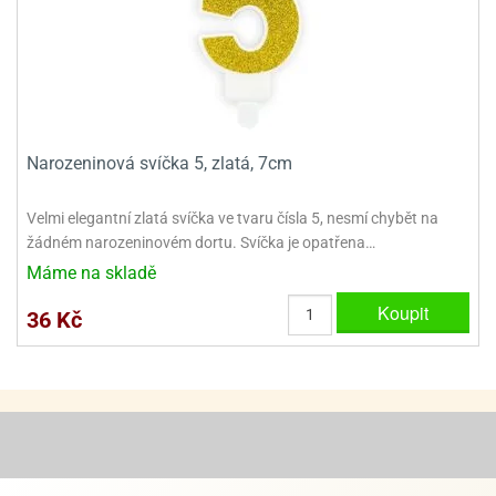
ady
o
krajovátek
noušky
imoňů
noce
nions
ady
krajovátek
o
Narozeninová svíčka 5, zlatá, 7cm
noušky
likonoce
necraft
Velmi elegantní zlatá svíčka ve tvaru čísla 5, nesmí chybět na
klápěcí
o
žádném narozeninovém dor­tu. Svíčka je opatřena…
rmičky
noušky
Máme na skladě
y
krajovátka
tle
Koupit
36 Kč
ony
ětynky,
o
blihy
noušky
incezen
krajovátka
sney
lká
o
rníky
noušky