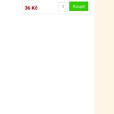
PRO FANOUŠKY ŠMOULŮ - THE SMURFS
SKLENĚNÉ DÓZY A LAHVE
Koupit
36 Kč
PRO FANOUŠKY TLAPKOVÉ PATROLY - PAW PATRO
VAKUOVÉ UCHOVÁNÍ POTRAVIN
PRO FANOUŠKY TROLLS - TROLOVÉ
PLECHOVÉ KRABIČKY
BLIHY