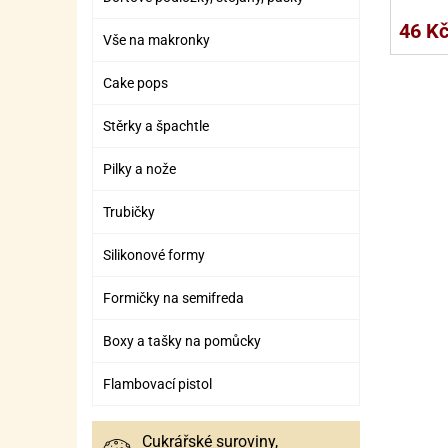
SURO
SUR
46 K
Vše na makronky
ŠLEH
ŠLE
ZMR
Cake pops
ŽEL
Stěrky a špachtle
OSTA
OSTA
Pilky a nože
Trubičky
Silikonové formy
Formičky na semifreda
Boxy a tašky na pomůcky
Flambovací pistol
Cukrářské suroviny,