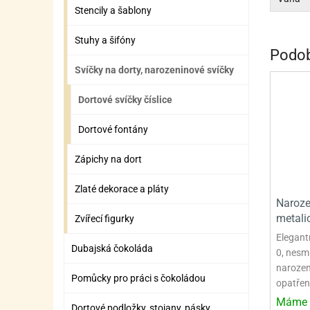
ZÁBAVNÉ HRAČKY, DOPLŇKY
VÝROBA SLIZU
BOXY A TAŠKY NA POMŮCKY
OTOČ
SILI
PŘEN
K
Stencily a šablony
ZÁBAVNÍ PYROTECHNIKA
FLAMBOVACÍ PISTOL
SEPA
KO
Stuhy a šifóny
Podob
MLÉČ
ML
Svíčky na dorty, narozeninové svíčky
MOUK
M
Dortové svíčky číslice
NÁPL
N
Dortové fontány
OLEJ
Zápichy na dort
OŘEC
O
Zlaté dekorace a pláty
OŘEC
O
Narozen
metalic
Zvířecí figurky
PEKA
PEK
Elegantn
Dubajská čokoláda
0, nesm
POLE
P
narozen
Pomůcky pro práci s čokoládou
opatřen
PŘÍS
PŘÍS
Máme 
Dortové podložky, stojany, pásky