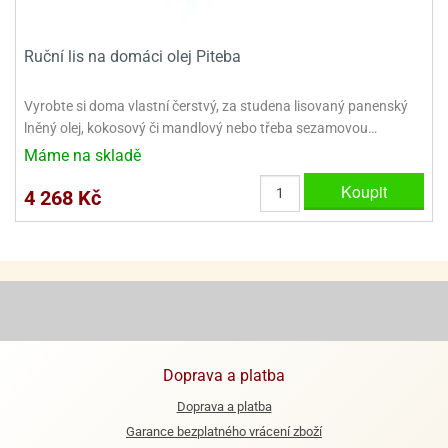
ooby-
rezové
oo
krajovačky
Ruční lis na domáci olej Piteba
o
noušky
Vyrobte si doma vlastní čerstvý, za studena lisovaný panenský
pongeBoba
lněný olej, kokosový či mandlový nebo třeba sezamovou…
o
Máme na skladě
noušky
ar
Koupit
4 268 Kč
rs
ězdné
lky
o
noušky
per
rio
Doprava a platba
o
Doprava a platba
noušky
Garance bezplatného vrácení zboží
oulů