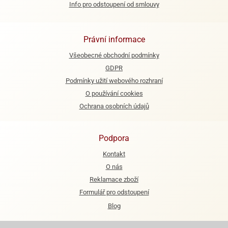
Info pro odstoupení od smlouvy
e
urfs
Právní informace
o
Všeobecné obchodní podmínky
noušky
apkové
GDPR
troly
Podmínky užití webového rozhraní
O používání cookies
aw
Ochrana osobních údajů
trol
o
noušky
Podpora
olls
Kontakt
olové
O nás
Reklamace zboží
Formulář pro odstoupení
Blog