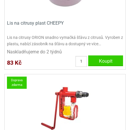
ady
o
krajovátek
noušky
imoňů
noce
Lis na citrusy plast CHEEPY
nions
ady
Lis na citrusy ORION snadno vymačká šťávu z citrusů. Vyroben z
krajovátek
o
noušky
plastu, nabízí zásobník na šťávu a dostupný ve více…
likonoce
necraft
Naskladňujeme do 2 týdnů
Koupit
klápěcí
o
83 Kč
rmičky
noušky
y
krajovátka
tle
Doprava
ony
zdarma
ětynky,
o
blihy
noušky
incezen
krajovátka
sney
lká
o
rníky
noušky