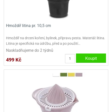
dlé
travin
ířata
ladící
o
reje
noušky
echové
krajovátka
áša
abičky
stliny
Hmoždíř litina pr. 10,5 cm
edvěd
krajovátka
o
Hmoždíř na drcení koření, bylinek, přípravu pesta. Materiál: litina.
noušky
prava
Litina je specifická na údržbu, před a po použití…
dvídka
Naskladňujeme do 2 týdnů
ú
krajovátka
Koupit
499 Kč
nnie-
dovy
e-
krajovátka
ooh
o
tatní
noušky
ady
ckey
krajovátek
ouse
tatní
nnie