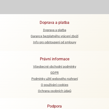
ooby-
rezové
oo
krajovačky
o
Doprava a platba
noušky
pongeBoba
Doprava a platba
o
Garance bezplatného vrácení zboží
noušky
Info pro odstoupení od smlouvy
ar
rs
Právní informace
ězdné
lky
Všeobecné obchodní podmínky
GDPR
o
Podmínky užití webového rozhraní
noušky
per
O používání cookies
rio
Ochrana osobních údajů
o
noušky
Podpora
oulů