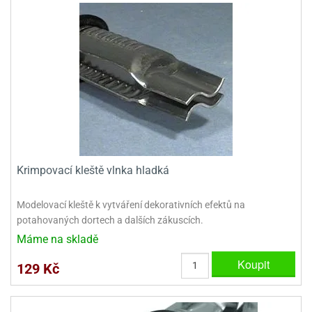
dlé
travin
ířata
ladící
o
reje
noušky
echové
krajovátka
áša
abičky
stliny
edvěd
krajovátka
o
noušky
prava
dvídka
ú
krajovátka
Krimpovací kleště vlnka hladká
nnie-
dovy
e-
krajovátka
ooh
Modelovací kleště k vytváření dekorativních efektů na
potahovaných dortech a dalších zákuscích.
o
tatní
Máme na skladě
noušky
ady
ckey
Koupit
129 Kč
krajovátek
ouse
tatní
nnie