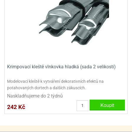
ady
o
krajovátek
noušky
imoňů
noce
nions
ady
krajovátek
o
noušky
likonoce
necraft
klápěcí
o
Krimpovací kleště vlnkovka hladká (sada 2 velikosti)
rmičky
noušky
y
krajovátka
tle
Modelovací kleště k vytváření dekorativních efektů na
ony
potahovaných dortech a dalších zákuscích.
ětynky,
Naskladňujeme do 2 týdnů
o
blihy
noušky
Koupit
242 Kč
incezen
krajovátka
sney
lká
o
rníky
noušky