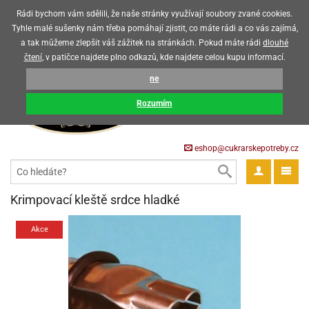
Upozorňujeme zákazníky, že v horkých letních měsících máme omezený
Rádi bychom vám sdělili, že naše stránky využívají soubory zvané cookies.
prodej čokoládových výrobků
Tyhle malé sušenky nám třeba pomáhají zjistit, co máte rádi a co vás zajímá,
a tak můžeme zlepšit váš zážitek na stránkách. Pokud máte rádi
dlouhé
CZK
EUR
CZ
čtení
, v patičce najdete plno odkazů, kde najdete celou kupu informací.
KOŠÍK
ne
0 Kč
pět
Rozumím
krářské
pět
třeby
eshop@cukrarskepotreby.cz
roviny
pět
gredience
pět
tahovací
pět
a
krářské
pět
gredience
čení
Krimpovací kleště srdce hladké
můcky
delovací
tahovací
tahovací
krářské
pět
oty
bovky
omůcky
pět
omůcky
Akce
ondant)
delovací
delovací
a
rtové
pět
oty
pět
obení
eceda
omůcky
oty
rcipán
ůl
pět
rmy
ondant)
ondant)
chyňské
rtové
korace
pět
pět
sla
obení
travinářské
čka
pět
rma
tahovací
rcipán
třeby
rmy
rcipán
rvy
nčí
oty
gurky
mácí
oristické
ičky
korace