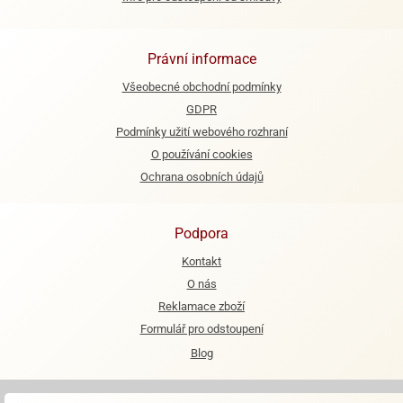
ooby-
rezové
oo
krajovačky
Právní informace
o
noušky
Všeobecné obchodní podmínky
pongeBoba
GDPR
Podmínky užití webového rozhraní
o
noušky
O používání cookies
ar
Ochrana osobních údajů
rs
ězdné
Podpora
lky
Kontakt
o
O nás
noušky
Reklamace zboží
per
rio
Formulář pro odstoupení
Blog
o
noušky
oulů