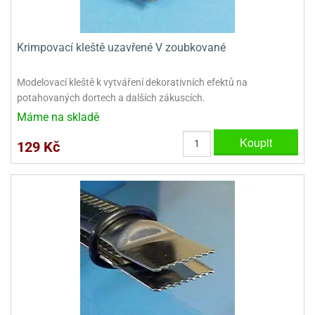
dlé
travin
ířata
ladící
o
reje
noušky
echové
krajovátka
Krimpovací kleště uzavřené V zoubkované
áša
abičky
stliny
edvěd
Modelovací kleště k vytváření dekorativních efektů na
krajovátka
potahovaných dortech a dalších zákuscích.
o
Máme na skladě
noušky
prava
dvídka
Koupit
129 Kč
ú
krajovátka
nnie-
dovy
e-
krajovátka
ooh
o
tatní
noušky
ady
ckey
krajovátek
ouse
tatní
nnie