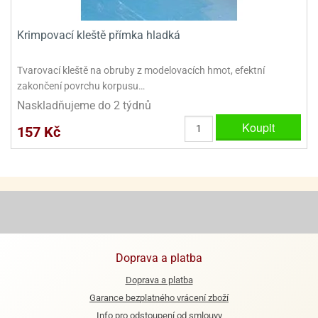
ady
o
krajovátek
noušky
Krimpovací kleště přímka hladká
imoňů
noce
nions
Tvarovací kleště na obruby z modelovacích hmot, efektní
ady
zakončení povrchu korpusu…
krajovátek
o
Naskladňujeme do 2 týdnů
noušky
likonoce
necraft
Koupit
157 Kč
klápěcí
o
rmičky
noušky
y
krajovátka
tle
ony
ětynky,
o
blihy
noušky
Doprava a platba
incezen
krajovátka
sney
Doprava a platba
lká
Garance bezplatného vrácení zboží
o
rníky
noušky
Info pro odstoupení od smlouvy