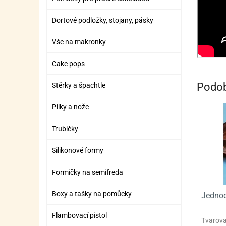
SURO
SUR
Dortové podložky, stojany, pásky
ŠLEH
ŠLE
ZMR
Vše na makronky
ŽEL
Cake pops
OSTA
OSTA
Podob
Stěrky a špachtle
Pilky a nože
Trubičky
Silikonové formy
Formičky na semifreda
Boxy a tašky na pomůcky
Jednod
Flambovací pistol
Tvarova