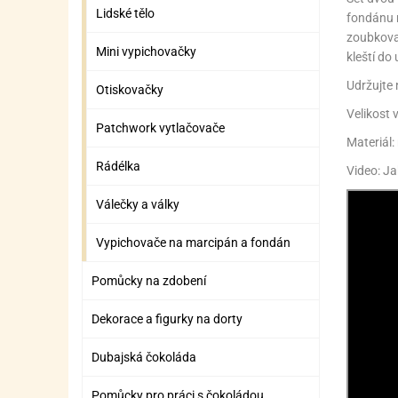
ZÁBAVNÉ HRAČKY, DOPLŇKY
VÝROBA SLIZU
BOXY A TAŠKY NA POMŮCKY
OTOČ
SILI
PŘEN
K
Lidské tělo
fondánu m
zoubkovan
ZÁBAVNÍ PYROTECHNIKA
FLAMBOVACÍ PISTOL
SEPA
KO
Mini vypichovačky
kleští do
MLÉČ
ML
Udržujte 
Otiskovačky
Velikost
MOUK
M
Patchwork vytlačovače
Materiál:
NÁPL
N
Rádélka
Video: Ja
OLEJ
Válečky a války
OŘEC
O
Vypichovače na marcipán a fondán
OŘEC
O
Pomůcky na zdobení
PEKA
PEK
Dekorace a figurky na dorty
POLE
P
Dubajská čokoláda
PŘÍS
PŘÍS
Pomůcky pro práci s čokoládou