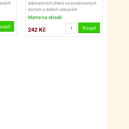
vaných
dekorativních efektů na potahovaných
dortech a dalších zákuscích.
Máme na skladě
oupit
Koupit
242 Kč