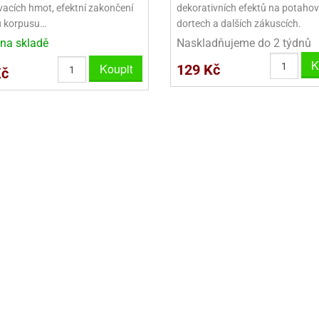
acích hmot, efektní zakončení
dekorativních efektů na potaho
u korpusu…
dortech a dalších zákuscích.
VYKRAJOVÁTKA VELKÁ NA PERNÍKY
na skladě
Naskladňujeme do 2 týdnů
NEREZOVÉ VYKRAJOVAČKY
K
Koupit
129 Kč
Kč