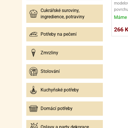
modelov
povrch
Cukrářské suroviny,
ingredience, potraviny
Máme 
266 
Potřeby na pečení
Zmrzliny
Stolování
Kuchyňské potřeby
Domácí potřeby
Oslavy a party dekorace