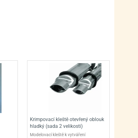
PRO FANOUŠKY ŠMOULŮ - THE SMURFS
SKLENĚNÉ DÓZY A LAHVE
PRO FANOUŠKY TLAPKOVÉ PATROLY - PAW PATRO
VAKUOVÉ UCHOVÁNÍ POTRAVIN
PRO FANOUŠKY TROLLS - TROLOVÉ
PLECHOVÉ KRABIČKY
Krimpovací kleště otevřený oblouk
hladký (sada 2 velikosti)
Modelovací kleště k vytváření
BLIHY