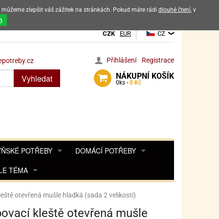
ak můžeme zlepšit váš zážitek na stránkách. Pokud máte rádi
dlouhé čtení
, v
dových výrobků
m
CZK
EUR
CZ
Přihlášení
Registrace
potreby.cz
NÁKUPNÍ
KOŠÍK
Vyhledat
0
ks -
0 Kč
ŇSKÉ POTŘEBY
DOMÁCÍ POTŘEBY
ŘENKY, KOŘENKY
LE TÉMA
DEKORACE DO BYTU
SAMOLEPKY NA 
TA, DESINFEKCE, OCHRANA
Y, POHÁDKY A HRY
PRO FANOUŠKY ANGRY BIRDS
DROBNOSTI DO DOMÁCNOSTI
eště otevřená mušle hladká (sada 2 velikosti)
OZENINY
TĚNÍ KÁVOVARŮ
PRO FANOUŠKY BARBIE
NAROZENINOVÉ SVÍČKY
KOŠÍKY
ovací kleště otevřená mušle