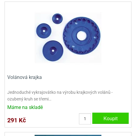
dlé
travin
ířata
ladící
o
reje
noušky
echové
krajovátka
áša
abičky
stliny
edvěd
krajovátka
o
noušky
prava
dvídka
ú
krajovátka
nnie-
dovy
Volánová krajka
e-
krajovátka
ooh
Jednoduché vykrajovátko na výrobu krajkových volánů -
o
ozubený kruh se třemi…
tatní
noušky
Máme na skladě
ady
ckey
krajovátek
ouse
Koupit
291 Kč
tatní
nnie