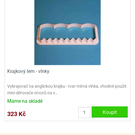
ady
o
krajovátek
noušky
imoňů
noce
nions
ady
krajovátek
o
noušky
likonoce
necraft
klápěcí
o
rmičky
noušky
Krajkový lem - vlnky
y
krajovátka
tle
Vykrajovač na anglickou krajku - tvar mírná vlnka, vhodné použít
ony
ětynky,
mini děrovače otvorů na v…
o
Máme na skladě
blihy
noušky
incezen
Koupit
323 Kč
krajovátka
sney
lká
o
rníky
noušky