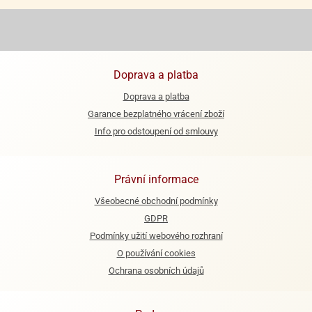
ooby-
rezové
oo
krajovačky
o
noušky
Doprava a platba
pongeBoba
Doprava a platba
o
Garance bezplatného vrácení zboží
noušky
ar
Info pro odstoupení od smlouvy
rs
ězdné
Právní informace
lky
Všeobecné obchodní podmínky
o
GDPR
noušky
Podmínky užití webového rozhraní
per
O používání cookies
rio
Ochrana osobních údajů
o
noušky
oulů