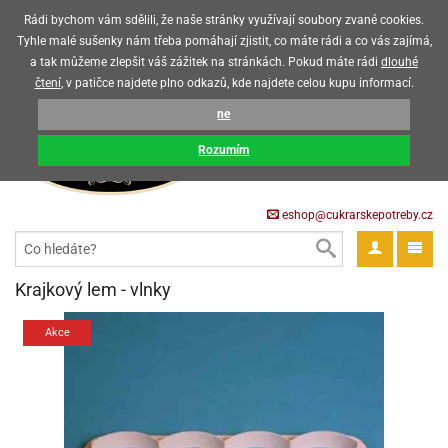
Upozorňujeme zákazníky, že v horkých letních měsících máme omezený
Rádi bychom vám sdělili, že naše stránky využívají soubory zvané cookies.
prodej čokoládových výrobků
Tyhle malé sušenky nám třeba pomáhají zjistit, co máte rádi a co vás zajímá,
a tak můžeme zlepšit váš zážitek na stránkách. Pokud máte rádi
dlouhé
CZK
EUR
CZ
čtení
, v patičce najdete plno odkazů, kde najdete celou kupu informací.
KOŠÍK
ne
0 Kč
pět
Rozumím
krářské
pět
třeby
eshop@cukrarskepotreby.cz
roviny
pět
gredience
pět
tahovací
pět
a
krářské
pět
gredience
čení
Krajkový lem - vlnky
můcky
delovací
tahovací
tahovací
krářské
pět
oty
bovky
omůcky
pět
omůcky
Akce
ondant)
delovací
delovací
a
rtové
pět
oty
pět
obení
eceda
omůcky
oty
rcipán
ůl
pět
rmy
ondant)
ondant)
chyňské
rtové
korace
pět
pět
sla
obení
travinářské
čka
pět
rma
tahovací
rcipán
třeby
rmy
rcipán
rvy
nčí
oty
gurky
mácí
oristické
ičky
korace