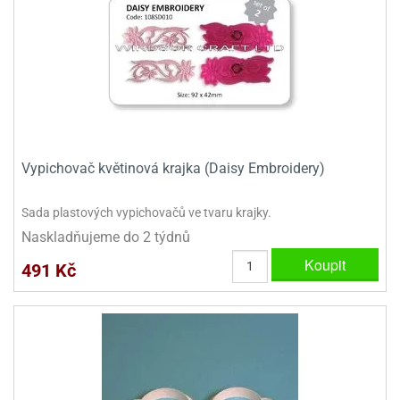
dlé
travin
ířata
ladící
o
reje
noušky
echové
krajovátka
áša
abičky
stliny
edvěd
krajovátka
o
noušky
prava
Vypichovač květinová krajka (Daisy Embroidery)
dvídka
ú
krajovátka
Sada plastových vypichovačů ve tvaru krajky.
nnie-
dovy
Naskladňujeme do 2 týdnů
e-
krajovátka
ooh
Koupit
491 Kč
o
tatní
noušky
ady
ckey
krajovátek
ouse
tatní
nnie