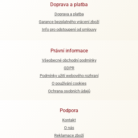
Doprava a platba
ooby-
rezové
oo
Doprava a platba
krajovačky
Garance bezplatného vrácení zboží
o
noušky
Info pro odstoupení od smlouvy
pongeBoba
o
Právní informace
noušky
ar
Všeobecné obchodní podmínky
rs
GDPR
Podmínky užití webového rozhraní
ězdné
lky
O používání cookies
Ochrana osobních údajů
o
noušky
per
Podpora
rio
Kontakt
o
O nás
noušky
Reklamace zboží
oulů