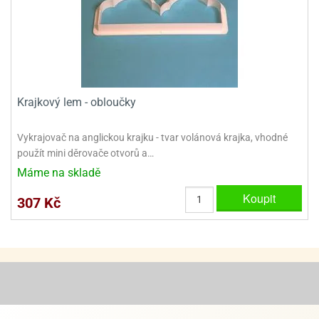
ady
o
krajovátek
noušky
imoňů
noce
nions
ady
krajovátek
o
Krajkový lem - obloučky
noušky
likonoce
necraft
Vykrajovač na anglickou krajku - tvar volánová krajka, vhodné
klápěcí
o
použít mini děrovače otvorů a…
rmičky
noušky
Máme na skladě
y
krajovátka
tle
Koupit
307 Kč
ony
ětynky,
o
blihy
noušky
incezen
krajovátka
sney
lká
o
rníky
noušky