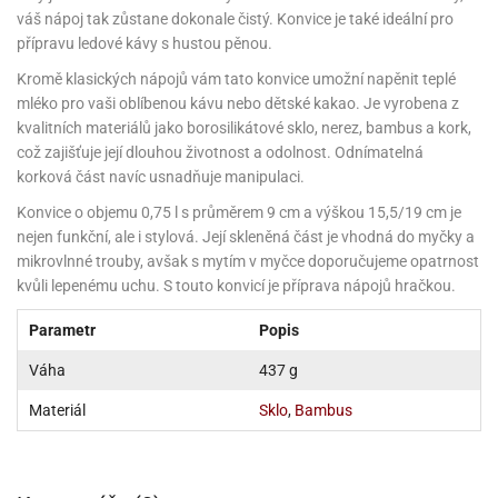
noční
rotechnika
uka
pět
gurky
hárky
ekt
nutí
váš nápoj tak zůstane dokonale čistý. Konvice je také ideální pro
roviny
obení
ambovací
roba
očné
měrky
čení
omůcky
jníky
ířátka
o
valování
rcování
try
leba
přípravu ledové kávy s hustou pěnou.
oždí
tol
izu
ouka
ojany
noušky
ětce
zerty,
ouka
noční
nve
likonové
enášení
tbal
liéfní
jové
krářské
rry
Kromě klasických nápojů vám tato konvice umožní napěnit teplé
dlé
ngerfood
ažovky
lení
plně
pět
oždí
obení
rmy
rtů
dložky
nvice
že
tter
dlou
ěty
mléko pro vaši oblíbenou kávu nebo dětské kakao. Je vyrobena z
oždí
nvičky
azy
ort
hárky,
rvou
leba
kvalitních materiálů jako borosilikátové sklo, nerez, bambus a kork,
émy
ndlová
plně
san)
nbóny
zertů
likonové
nky
chyňské
o
lenky,
plně
což zajišťuje její dlouhou životnost a odolnost. Odnímatelná
ouka
íbory
omoce
rmy
že
noušky
kuté
límky
lebníky
eje
korková část navíc usnadňuje manipulaci.
émy
parace
íprava
llo
rvy
émy
dy
vy
chyňské
čení
líře
tty
lebovky
Konvice o objemu 0,75 l s průměrem 9 cm a výškou 15,5/19 cm je
ky
rémy
nců
ztuhy
žky
pytky
eje
nejen funkční, ale i stylová. Její skleněná část je vhodná do myčky a
rmosky
rtů
likonové
o
echy,
pět
plně
ruhadla,
mikrovlnné trouby, avšak s mytím v myčce doporučujeme opatrnost
tření
kavice
noušky
pojů
ky
ndle
rabky
kvůli lepenému uchu. S touto konvicí je příprava nápojů hračkou.
žů
edá
rmelády,
echy,
dložky
echy,
echová
žemy
ndle
áječe
kénka
Parametr
Popis
ry
ndle
sla
ta
hucovací
ndlová
cy,
Váha
437 g
ady
echová
emo
kařské
sty,
ouka
dnosy
žů
hy
sla
roviny
omata
Materiál
Sklo
,
Bambus
a
káčky
dtácky
krajovátka
pět
kařské
rty
levy
pět
roviny
ojany
ploměry
pékací
krajovátka
lavu
azé
levy