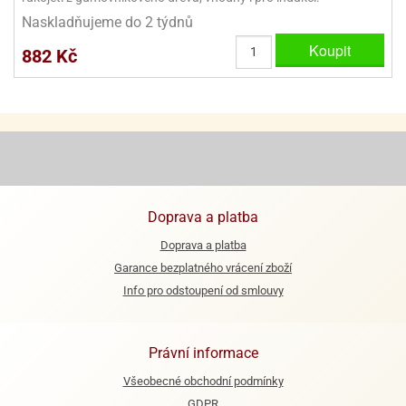
Naskladňujeme do 2 týdnů
e
Koupit
urfs
882 Kč
o
noušky
apkové
troly
aw
trol
Doprava a platba
o
noušky
Doprava a platba
olls
Garance bezplatného vrácení zboží
Info pro odstoupení od smlouvy
olové
Právní informace
Všeobecné obchodní podmínky
GDPR