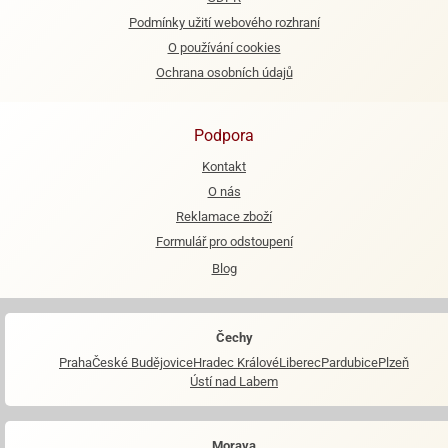
Podmínky užití webového rozhraní
O používání cookies
Ochrana osobních údajů
Podpora
Kontakt
O nás
Reklamace zboží
Formulář pro odstoupení
Blog
Čechy
Praha
České Budějovice
Hradec Králové
Liberec
Pardubice
Plzeň
Ústí nad Labem
Morava