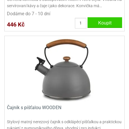
ooby-
servírovaní kávy a čaje i jako dekorace. Konvička má…
rezové
oo
Dodáme do 7 - 10 dní
krajovačky
o
Koupit
446 Kč
noušky
pongeBoba
o
noušky
ar
rs
ězdné
lky
o
noušky
per
rio
Čajník s píšťalou WOODEN
o
noušky
Stylový matný nerezový čajník s odklápěcí píšťalkou a praktickou
oulů
rukojetí z gumovníkového dřeva, vhodný i pro indukci.