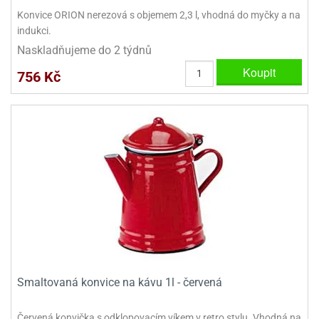
ady
o
Konvice ORION nerezová s objemem 2,3 l, vhodná do myčky a na
krajovátek
noušky
indukci.
imoňů
Naskladňujeme do 2 týdnů
noce
nions
Koupit
756 Kč
ady
krajovátek
o
noušky
likonoce
necraft
klápěcí
o
rmičky
noušky
y
krajovátka
tle
ony
ětynky,
o
blihy
noušky
incezen
krajovátka
sney
Smaltovaná konvice na kávu 1l - červená
lká
o
rníky
noušky
Červená konvička s odklopovacím víkem v retro stylu. Vhodná na