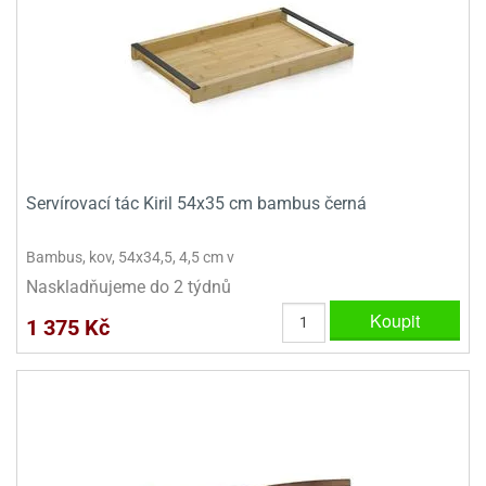
ady
o
krajovátek
noušky
imoňů
noce
nions
ady
krajovátek
o
noušky
likonoce
necraft
Servírovací tác Kiril 54x35 cm bambus černá
klápěcí
o
rmičky
noušky
Bambus, kov, 54x34,5, 4,5 cm v
y
Naskladňujeme do 2 týdnů
krajovátka
tle
ony
Koupit
1 375 Kč
ětynky,
o
blihy
noušky
incezen
krajovátka
sney
lká
o
rníky
noušky