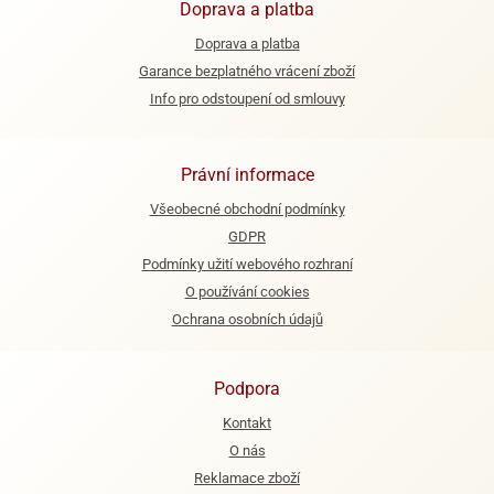
Doprava a platba
e
Doprava a platba
urfs
Garance bezplatného vrácení zboží
Info pro odstoupení od smlouvy
o
noušky
apkové
troly
Právní informace
Všeobecné obchodní podmínky
aw
trol
GDPR
Podmínky užití webového rozhraní
o
O používání cookies
noušky
olls
Ochrana osobních údajů
olové
Podpora
Kontakt
O nás
Reklamace zboží