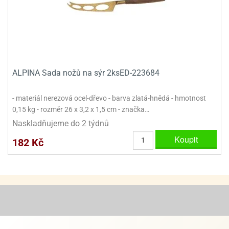
ooby-
rezové
oo
krajovačky
o
noušky
pongeBoba
ALPINA Sada nožů na sýr 2ksED-223684
o
noušky
ar
- materiál nerezová ocel-dřevo - barva zlatá-hnědá - hmotnost
rs
0,15 kg - rozměr 26 x 3,2 x 1,5 cm - značka…
Naskladňujeme do 2 týdnů
ězdné
lky
Koupit
182 Kč
o
noušky
per
rio
o
noušky
oulů