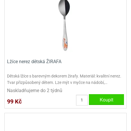
dlé
travin
ířata
ladící
o
reje
noušky
echové
krajovátka
áša
abičky
stliny
edvěd
krajovátka
o
noušky
prava
dvídka
ú
Lžíce nerez dětská ŽIRAFA
krajovátka
nnie-
dovy
Dětská lžíce s barevným dekorem žirafy. Materiál: kvalitní nerez.
e-
Tvar přizpůsobený dětem. Lze mýt v myčce na nádobí,…
krajovátka
ooh
Naskladňujeme do 2 týdnů
o
tatní
Koupit
99 Kč
noušky
ady
ckey
krajovátek
ouse
tatní
nnie