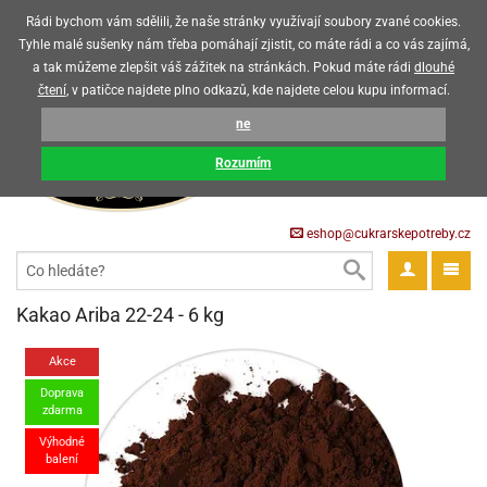
Upozorňujeme zákazníky, že v horkých letních měsících máme omezený
Rádi bychom vám sdělili, že naše stránky využívají soubory zvané cookies.
prodej čokoládových výrobků
Tyhle malé sušenky nám třeba pomáhají zjistit, co máte rádi a co vás zajímá,
a tak můžeme zlepšit váš zážitek na stránkách. Pokud máte rádi
dlouhé
CZK
EUR
CZ
čtení
, v patičce najdete plno odkazů, kde najdete celou kupu informací.
KOŠÍK
ne
0 Kč
pět
Rozumím
krářské
pět
třeby
eshop@cukrarskepotreby.cz
roviny
pět
gredience
pět
tahovací
pět
a
krářské
pět
gredience
čení
Kakao Ariba 22-24 - 6 kg
můcky
delovací
tahovací
tahovací
krářské
pět
oty
bovky
omůcky
pět
omůcky
Akce
ondant)
delovací
delovací
a
rtové
pět
oty
pět
Doprava
obení
eceda
omůcky
oty
rcipán
ůl
pět
rmy
ondant)
zdarma
ondant)
chyňské
rtové
korace
pět
pět
sla
obení
Výhodné
travinářské
čka
pět
rma
tahovací
rcipán
třeby
rmy
balení
rcipán
rvy
nčí
oty
gurky
mácí
oristické
ičky
korace