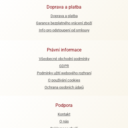
ooby-
Doprava a platba
rezové
oo
krajovačky
Doprava a platba
o
Garance bezplatného vrácení zboží
noušky
Info pro odstoupení od smlouvy
pongeBoba
o
noušky
Právní informace
ar
Všeobecné obchodní podmínky
rs
GDPR
ězdné
Podmínky užití webového rozhraní
lky
O používání cookies
o
Ochrana osobních údajů
noušky
per
rio
Podpora
Kontakt
o
noušky
O nás
oulů