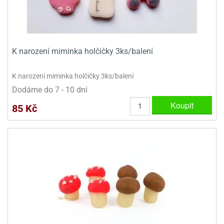
dlé
travin
ířata
ladící
o
reje
noušky
echové
krajovátka
áša
abičky
stliny
K narození miminka holčičky 3ks/balení
edvěd
krajovátka
o
K narození miminka holčičky 3ks/balení
noušky
prava
Dodáme do 7 - 10 dní
dvídka
Koupit
ú
krajovátka
85 Kč
nnie-
dovy
e-
krajovátka
ooh
o
tatní
noušky
ady
ckey
krajovátek
ouse
tatní
nnie