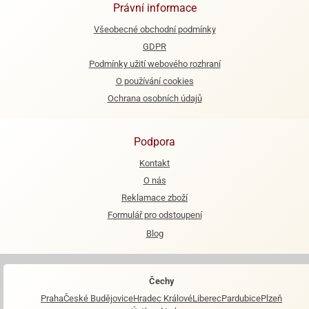
Právní informace
e
Všeobecné obchodní podmínky
urfs
GDPR
o
Podmínky užití webového rozhraní
noušky
O používání cookies
apkové
Ochrana osobních údajů
troly
aw
Podpora
trol
Kontakt
o
O nás
noušky
Reklamace zboží
olls
Formulář pro odstoupení
olové
Blog
Čechy
Praha
České Budějovice
Hradec Králové
Liberec
Pardubice
Plzeň