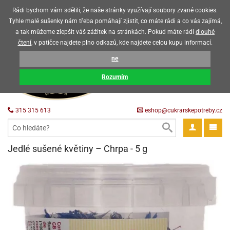
Upozorňujeme zákazníky, že v horkých letních měsících máme omezený
Rádi bychom vám sdělili, že naše stránky využívají soubory zvané cookies.
prodej čokoládových výrobků
Tyhle malé sušenky nám třeba pomáhají zjistit, co máte rádi a co vás zajímá,
a tak můžeme zlepšit váš zážitek na stránkách. Pokud máte rádi
dlouhé
CZK
EUR
CZ
čtení
, v patičce najdete plno odkazů, kde najdete celou kupu informací.
KOŠÍK
ne
0 Kč
pět
Rozumím
krářské
pět
třeby
315 315 613
eshop@cukrarskepotreby.cz
roviny
pět
gredience
pět
tahovací
pět
a
krářské
pět
gredience
čení
Jedlé sušené květiny – Chrpa - 5 g
můcky
delovací
tahovací
tahovací
krářské
pět
oty
bovky
omůcky
pět
omůcky
ondant)
delovací
delovací
a
rtové
pět
oty
pět
obení
eceda
omůcky
oty
rcipán
ůl
pět
rmy
ondant)
ondant)
chyňské
rtové
korace
pět
pět
sla
obení
travinářské
čka
pět
rma
tahovací
rcipán
třeby
rmy
rcipán
rvy
nčí
oty
gurky
mácí
oristické
ičky
korace