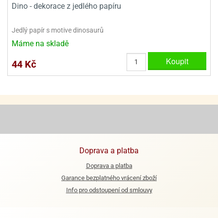
Dino - dekorace z jedlého papíru
ooby-
rezové
oo
krajovačky
Jedlý papír s motive dinosaurů
o
Máme na skladě
noušky
pongeBoba
Koupit
44 Kč
o
noušky
ar
rs
ězdné
lky
o
Doprava a platba
noušky
Doprava a platba
per
rio
Garance bezplatného vrácení zboží
Info pro odstoupení od smlouvy
o
noušky
oulů