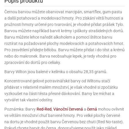
Popis produktu
korace
chyňský
rmy
rvy
nfety
rození
o
rozeniny
nbóny
koláda
til
pírové
dlá
kladnění
iskovačky
nce
aní
ěrky
ojany
minka
blony
dlá
zerty
noušky
strobalení
šlovačky
lové
ůžová)
rousky
korace
Černou barvou můžete obarvovat marcipán, smartflex, gum-pastu
eativní
rozeninové
korace
ansfer
gry
chyňské
rvy,
ňky
tchwork
akový
dlé
a další potahovací a modelovací hmoty. Pro získání větší hutnosti a
oření
atba
uhy
achtle
ffiny
vercové
íčky
gináty
ie
rds
sy
gát
hy
nály
lovky
dlý
tlačovače
nec
rvy
pružnosti hmoty určené pro tvarování, je vhodné přidat prášek Tylo.
strobalení
dložky
pír
ta
sky
rty
lky
rusy
fóny
Barvou můžete například barvit krémy i piškoty strašidelných dortů.
kr
o
koládové
uskáčky
koládu
sky
dlé
uzdra
délka
stelky
o
gináty
astové
Barvu můžete lehce naředit alkoholem a pomocí štětce barvu
noušky
levy
xy
krářské
kuskové
stýmy
lky
íčky
že
dlá
dložky
mperování
rbie
roztírat na požadované plochy modelovacích a potahovacích hmot.
a
peckovávače
ack
žky
lečky
dnostranné
obení
xky
hárky
kr
pidla
oko
kolády
ffiny
Pro zesvětlení přidejte bělobu. Barvu můžete přidat i do těst a krémů
rozeninové
rty
ack
ubičky
rty,
parační
o
ansfer
sy
dlé
a
lky
pání
nebo do makronek. Barva neobsahuje lepek, je tedy vhodná pro
etce
líře
íčky
o
dlá
sky
rozeninové
ata
koládové
noušky
ie
pcakes
xy
ffiny
zpracování do dortů pro celiaky.
likonové
uky
ack
pidla
rozeninové
íčky
rpusy
rs
sky
pichovače
oustranné
koládové
lování
ňaty
rmy
ajky
íčky
laky
chucené
uta)
a
Barvy Wilton jsou balené v kelímku o obsahu 28,35 gramů.
ack
korace
pcakes
bileum
sky
pichy
d
likonové
kolády
ýnky,
lotovary
leba
talické
opisky
zvánky
rmičky
rtové
kao
rty
rmy
Koncentrované gelové potravinářské barvy od Wiltonu stačí
o
rojky
dlé
dlé
krářské
a
lentýn
laky
íčky
rt
pírové
přidávat v relativně malém množství, je však vhodné si zpočátku
šíčky
noušky
čící
levy
rvy
ajky
šíčky
leba
ra
lavy
mifreda
va
likonové
slice
dobí
ack
rtnite
vyzkoušet na části těsta přesné dávkování. Barvy lze míchat a
ie
likonoce
akao
até
ojany
rmičky
rkové
nbóny
áškové
korace
vytvářet tak vlastní odstíny.
ormy
stěry
bavné
čení
ack
xy
ack
ření
rtové
korace
poje
ack
o
káče
koládky
dobí
noce
ack
ačky,
áva
ntány
rty
delování
Poznámka: Barvy
Red-Red
,
Vánoční červená
a
černá
mohou ovlivnit
noušky
alinky
achové
rcipánu
ormy
léb
lování
plňky
éčné
šky
bavné
oxy
že
áty
ack
ve větším množství chuť barvené hmoty. Pro velké plochy červené
ozen
echy
čka,
poje
lloween
rvy
ření
noce
roviny
ačky,
rtové
likonové
edové
korační
ámky
na dortu je vhodné použít barvu Červenou bez chuti (Red No-taste).
atky
bavní
ffiny
můcky
plňky
ířecí
sky
rmy
šky
rcování
dložky
lenice
ože
dba
álovství)
ametový
pyty
Pokud chcete barvit do černa, doporučujeme použít jako základ
éčné