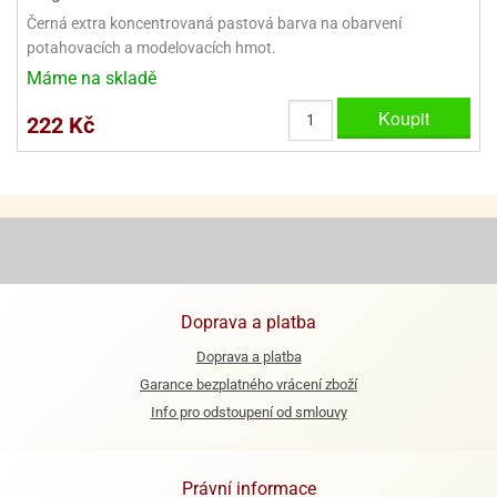
Černá extra koncentrovaná pastová barva na obarvení
e
potahovacích a modelovacích hmot.
urfs
Máme na skladě
o
Koupit
222 Kč
noušky
apkové
troly
aw
trol
o
noušky
olls
Doprava a platba
Doprava a platba
olové
Garance bezplatného vrácení zboží
Info pro odstoupení od smlouvy
Právní informace