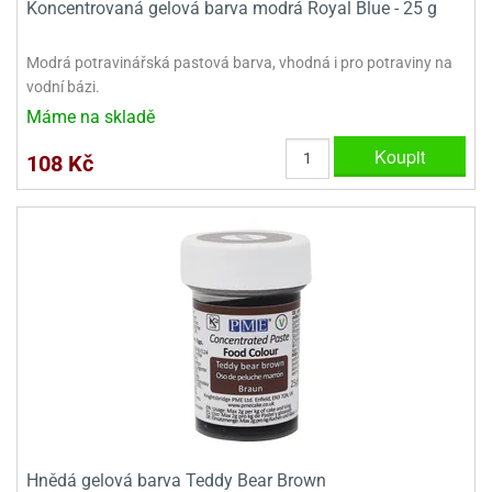
Koncentrovaná gelová barva modrá Royal Blue - 25 g
ady
o
krajovátek
noušky
imoňů
Modrá potravinářská pastová barva, vhodná i pro potraviny na
noce
vodní bázi.
nions
Máme na skladě
ady
krajovátek
o
Koupit
108 Kč
noušky
likonoce
necraft
klápěcí
o
rmičky
noušky
y
krajovátka
tle
ony
ětynky,
o
blihy
noušky
incezen
krajovátka
sney
lká
o
Hnědá gelová barva Teddy Bear Brown
rníky
noušky