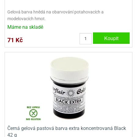
ooby-
rezové
oo
Gelová barva hnědá na obarvování potahovacích a
krajovačky
modelovacích hmot.
o
Máme na skladě
noušky
pongeBoba
Koupit
71 Kč
o
noušky
ar
rs
ězdné
lky
o
noušky
per
rio
o
Černá gelová pastová barva extra koncentrovaná Black
noušky
42 g
oulů