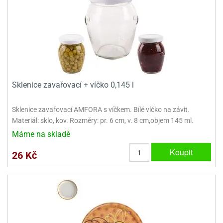
dlé
travin
ířata
ladící
o
reje
noušky
echové
krajovátka
áša
abičky
stliny
edvěd
krajovátka
o
noušky
Sklenice zavařovací + víčko 0,145 l
prava
dvídka
ú
krajovátka
Sklenice zavařovací AMFORA s víčkem. Bílé víčko na závit.
Materiál: sklo, kov. Rozměry: pr. 6 cm, v. 8 cm,objem 145 ml.
nnie-
dovy
Máme na skladě
e-
krajovátka
ooh
Koupit
26 Kč
o
tatní
noušky
ady
ckey
krajovátek
ouse
tatní
nnie