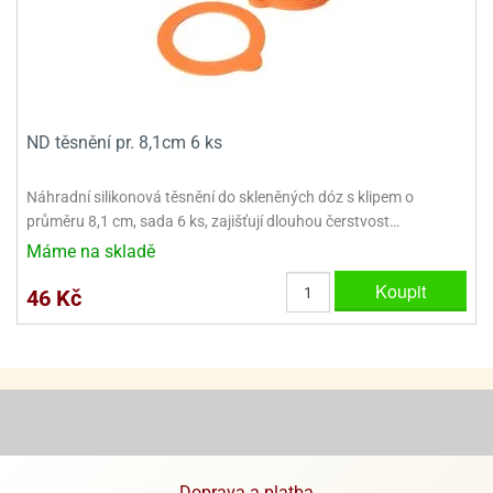
ooby-
rezové
oo
krajovačky
o
noušky
pongeBoba
ND těsnění pr. 8,1cm 6 ks
o
noušky
Náhradní silikonová těsnění do skleněných dóz s klipem o
ar
průměru 8,1 cm, sada 6 ks, zajišťují dlouhou čerstvost…
rs
Máme na skladě
ězdné
Koupit
46 Kč
lky
o
noušky
per
rio
o
noušky
oulů
Doprava a platba