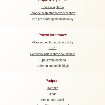
Doprava a platba
e
urfs
Garance bezplatného vrácení zboží
Info pro odstoupení od smlouvy
o
noušky
apkové
Právní informace
troly
Všeobecné obchodní podmínky
aw
GDPR
trol
Podmínky užití webového rozhraní
o
O používání cookies
noušky
Ochrana osobních údajů
olls
olové
Podpora
Kontakt
O nás
Reklamace zboží