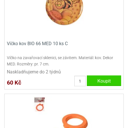
ady
o
krajovátek
noušky
imoňů
noce
nions
ady
krajovátek
o
Víčko kov BIO 66 MED 10 ks C
noušky
likonoce
necraft
Víčko na zavařovací sklenici, se závitem. Materiál: kov. Dekor
klápěcí
o
MED. Rozměry: pr. 7 cm.
rmičky
noušky
y
Naskladňujeme do 2 týdnů
krajovátka
tle
Koupit
60 Kč
ony
ětynky,
o
blihy
noušky
incezen
krajovátka
sney
lká
o
rníky
noušky