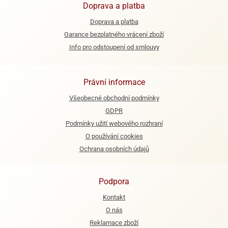
Doprava a platba
e
Doprava a platba
urfs
Garance bezplatného vrácení zboží
o
Info pro odstoupení od smlouvy
noušky
apkové
troly
Právní informace
aw
Všeobecné obchodní podmínky
trol
GDPR
Podmínky užití webového rozhraní
o
noušky
O používání cookies
olls
Ochrana osobních údajů
olové
Podpora
Kontakt
O nás
Reklamace zboží