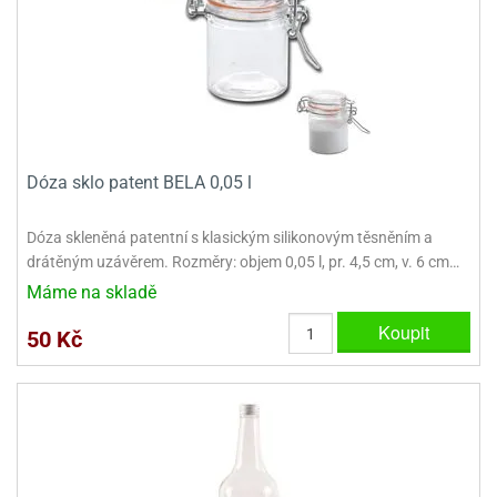
ady
o
krajovátek
noušky
imoňů
noce
nions
ady
krajovátek
o
noušky
Dóza sklo patent BELA 0,05 l
likonoce
necraft
klápěcí
o
Dóza skleněná patentní s klasickým silikonovým těsněním a
rmičky
noušky
drátěným uzávěrem. Rozměry: objem 0,05 l, pr. 4,5 cm, v. 6 cm…
y
Máme na skladě
krajovátka
tle
ony
Koupit
50 Kč
ětynky,
o
blihy
noušky
incezen
krajovátka
sney
lká
o
rníky
noušky