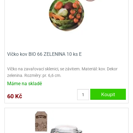
dlé
travin
ířata
ladící
o
reje
noušky
echové
krajovátka
áša
abičky
stliny
edvěd
krajovátka
o
noušky
prava
Víčko kov BIO 66 ZELENINA 10 ks E
dvídka
ú
krajovátka
Víčko na zavařovací sklenici, se závitem. Materiál: kov. Dekor
nnie-
dovy
zelenina. Rozměry: pr. 6,6 cm.
e-
Máme na skladě
krajovátka
ooh
Koupit
60 Kč
o
tatní
noušky
ady
ckey
krajovátek
ouse
tatní
nnie