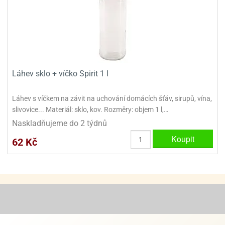
ooby-
rezové
oo
krajovačky
o
noušky
pongeBoba
Láhev sklo + víčko Spirit 1 l
o
noušky
ar
Láhev s víčkem na závit na uchování domácích šťáv, sirupů, vína,
rs
slivovice... Materiál: sklo, kov. Rozměry: objem 1 l,…
Naskladňujeme do 2 týdnů
ězdné
lky
Koupit
62 Kč
o
noušky
per
rio
o
noušky
oulů