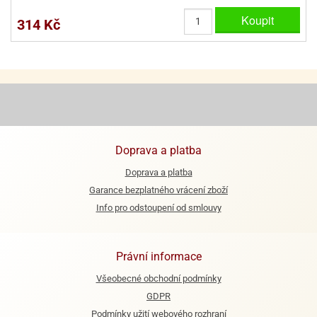
ooby-
Koupit
rezové
314 Kč
oo
krajovačky
o
noušky
pongeBoba
o
noušky
ar
rs
Doprava a platba
Doprava a platba
ězdné
lky
Garance bezplatného vrácení zboží
Info pro odstoupení od smlouvy
o
noušky
per
Právní informace
rio
Všeobecné obchodní podmínky
o
GDPR
noušky
oulů
Podmínky užití webového rozhraní