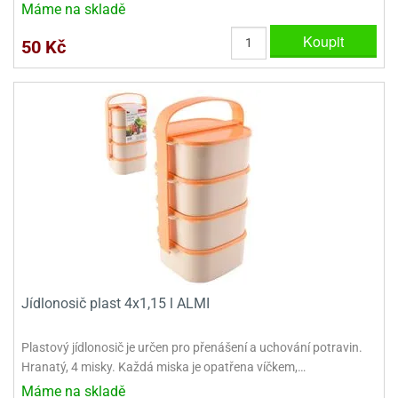
Máme na skladě
ady
o
krajovátek
noušky
Koupit
50 Kč
imoňů
noce
nions
ady
krajovátek
o
noušky
likonoce
necraft
klápěcí
o
rmičky
noušky
y
krajovátka
tle
ony
ětynky,
o
Jídlonosič plast 4x1,15 l ALMI
blihy
noušky
incezen
krajovátka
sney
Plastový jídlonosič je určen pro přenášení a uchování potravin.
lká
Hranatý, 4 misky. Každá miska je opatřena víčkem,…
o
Máme na skladě
rníky
noušky