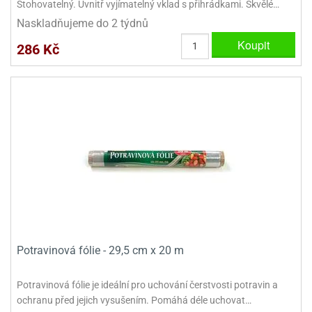
Stohovatelný. Uvnitř vyjímatelný vklad s přihrádkami. Skvělé…
dlé
travin
ířata
ladící
o
Naskladňujeme do 2 týdnů
reje
noušky
echové
krajovátka
Koupit
286 Kč
áša
abičky
stliny
edvěd
krajovátka
o
noušky
prava
dvídka
ú
krajovátka
nnie-
dovy
e-
krajovátka
ooh
o
tatní
noušky
Potravinová fólie - 29,5 cm x 20 m
ady
ckey
krajovátek
ouse
Potravinová fólie je ideální pro uchování čerstvosti potravin a
tatní
nnie
ochranu před jejich vysušením. Pomáhá déle uchovat…