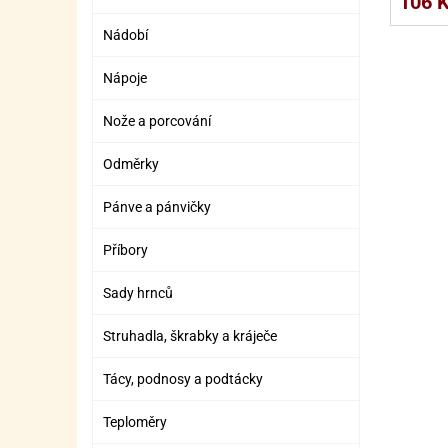
106 
SURO
SUR
Nádobí
ŠLEH
ŠLE
Nápoje
ZMR
Nože a porcování
ŽEL
OSTA
OSTA
Odměrky
Pánve a pánvičky
Příbory
Sady hrnců
Struhadla, škrabky a kráječe
Tácy, podnosy a podtácky
Teploměry