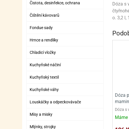
Čistota, desinfekce, ochrana
ZÁBAVNÉ HRAČKY, DOPLŇKY
VÝROBA SLIZU
BOXY A TAŠKY NA POMŮCKY
OTOČ
SILI
PŘEN
K
Dóza s v
čtyřnohé
ZÁBAVNÍ PYROTECHNIKA
FLAMBOVACÍ PISTOL
SEPA
KO
Čištění kávovarů
o. 3,2 l
MLÉČ
ML
Fondue sady
Podob
MOUK
M
Hrnce a rendlíky
NÁPL
N
Chladicí vložky
OLEJ
Kuchyňské náčiní
OŘEC
O
Kuchyňský textil
OŘEC
O
Kuchyňské váhy
Dóza p
PEKA
PEK
mamin
Louskáčky a odpeckovávače
POLE
P
Dóza s 
Mísy a misky
Máme 
PŘÍS
PŘÍS
Mlýnky, strojky