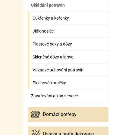
Ukládání potravin
Cukřenky a kořenky
Jídlonosiče
Plastové boxy a dózy
Skleněné dózy a lahve
Vakuové uchování potravin
Plechové krabičky
Zavařování a konzervace
Domácí potřeby
Oslavy a party dekorace