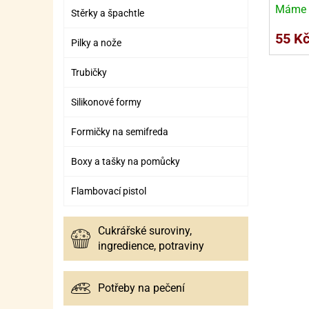
SURO
SUR
Máme 
Stěrky a špachtle
ŠLEH
ŠLE
55 K
Pilky a nože
ZMR
Trubičky
ŽEL
Silikonové formy
OSTA
OSTA
Formičky na semifreda
Boxy a tašky na pomůcky
Flambovací pistol
Cukrářské suroviny,
ingredience, potraviny
Potřeby na pečení