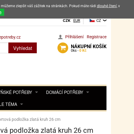
ak můžeme zlepšit váš zážitek na stránkách. Pokud máte rádi
dlouhé čtení
, v
dových výrobků
m
CZK
EUR
CZ
Přihlášení
Registrace
potreby.cz
NÁKUPNÍ
KOŠÍK
Vyhledat
0
ks -
0 Kč
ŇSKÉ POTŘEBY
DOMÁCÍ POTŘEBY
ŘENKY, KOŘENKY
LE TÉMA
DEKORACE DO BYTU
SAMOLEPKY NA 
TA, DESINFEKCE, OCHRANA
Y, POHÁDKY A HRY
PRO FANOUŠKY ANGRY BIRDS
DROBNOSTI DO DOMÁCNOSTI
rtová podložka zlatá kruh 26 cm
OZENINY
TĚNÍ KÁVOVARŮ
PRO FANOUŠKY BARBIE
NAROZENINOVÉ SVÍČKY
KOŠÍKY
vá podložka zlatá kruh 26 cm