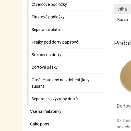
ZÁBAVNÉ HRAČKY, DOPLŇKY
VÝROBA SLIZU
BOXY A TAŠKY NA POMŮCKY
OTOČ
SILI
PŘEN
K
Čtvercové podložky
Váha
ZÁBAVNÍ PYROTECHNIKA
FLAMBOVACÍ PISTOL
SEPA
KO
Plastové podložky
Barva
MLÉČ
ML
Separační plata
MOUK
M
Podob
Krajky pod dorty papírové
NÁPL
N
Stojany na dorty
OLEJ
Dortové pásky
OŘEC
O
Otočné stojany na zdobení (lazy
OŘEC
O
susan)
PEKA
PEK
Separace a výztuhy dortů
Dortov
POLE
P
Vše na makronky
PŘÍS
PŘÍS
Kartono
Cake pops
povrchu