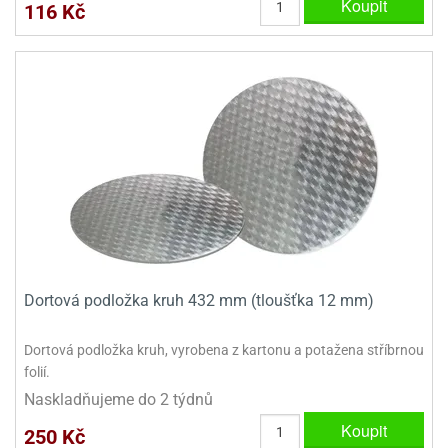
Koupit
dlé
116 Kč
travin
ířata
ladící
o
reje
noušky
echové
krajovátka
áša
abičky
stliny
edvěd
krajovátka
o
noušky
prava
dvídka
ú
krajovátka
nnie-
dovy
e-
krajovátka
ooh
Dortová podložka kruh 432 mm (tloušťka 12 mm)
o
tatní
noušky
Dortová podložka kruh, vyrobena z kartonu a potažena stříbrnou
ady
ckey
folií.
krajovátek
ouse
Naskladňujeme do 2 týdnů
tatní
nnie
Koupit
250 Kč