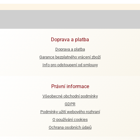
ooby-
rezové
oo
krajovačky
o
noušky
pongeBoba
Doprava a platba
o
Doprava a platba
noušky
Garance bezplatného vrácení zboží
ar
Info pro odstoupení od smlouvy
rs
ězdné
lky
Právní informace
o
Všeobecné obchodní podmínky
noušky
GDPR
per
Podmínky užití webového rozhraní
rio
O používání cookies
o
Ochrana osobních údajů
noušky
oulů