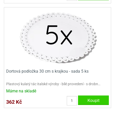
ady
o
krajovátek
noušky
imoňů
noce
nions
ady
krajovátek
o
noušky
likonoce
necraft
klápěcí
o
rmičky
noušky
y
krajovátka
tle
Dortová podložka 30 cm s krajkou - sada 5 ks
ony
ětynky,
o
Plastový kulatý tác italské výroby - bílé provedení - s drobn…
blihy
noušky
Máme na skladě
incezen
krajovátka
sney
Koupit
362 Kč
lká
o
rníky
noušky