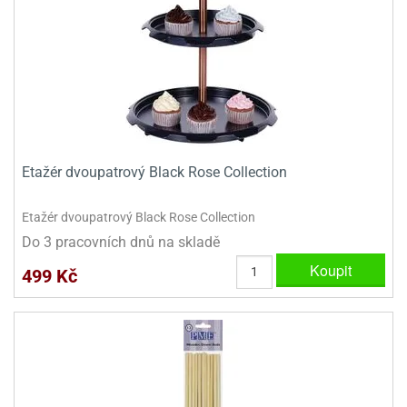
dlé
travin
ířata
ladící
o
reje
noušky
echové
krajovátka
áša
abičky
stliny
edvěd
krajovátka
o
noušky
prava
dvídka
Etažér dvoupatrový Black Rose Collection
ú
krajovátka
Etažér dvoupatrový Black Rose Collection
nnie-
dovy
Do 3 pracovních dnů na skladě
e-
krajovátka
ooh
Koupit
499 Kč
o
tatní
noušky
ady
ckey
krajovátek
ouse
tatní
nnie