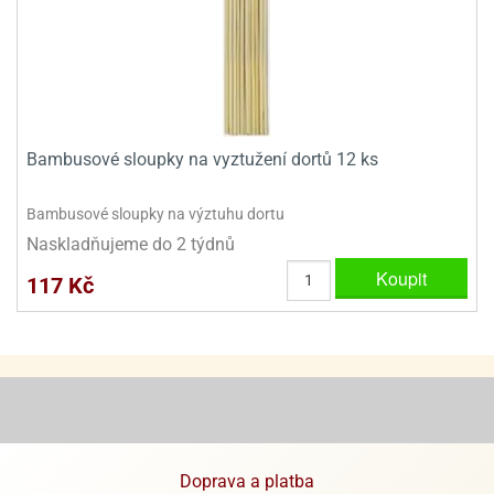
ady
o
krajovátek
noušky
imoňů
noce
nions
ady
krajovátek
o
Bambusové sloupky na vyztužení dortů 12 ks
noušky
likonoce
necraft
Bambusové sloupky na výztuhu dortu
klápěcí
o
Naskladňujeme do 2 týdnů
rmičky
noušky
y
Koupit
117 Kč
krajovátka
tle
ony
ětynky,
o
blihy
noušky
incezen
krajovátka
sney
lká
o
Doprava a platba
rníky
noušky