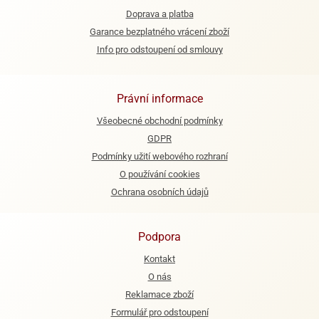
ooby-
Doprava a platba
rezové
oo
Garance bezplatného vrácení zboží
krajovačky
Info pro odstoupení od smlouvy
o
noušky
pongeBoba
Právní informace
o
noušky
Všeobecné obchodní podmínky
ar
GDPR
rs
Podmínky užití webového rozhraní
O používání cookies
ězdné
lky
Ochrana osobních údajů
o
noušky
Podpora
per
Kontakt
rio
O nás
o
Reklamace zboží
noušky
Formulář pro odstoupení
oulů