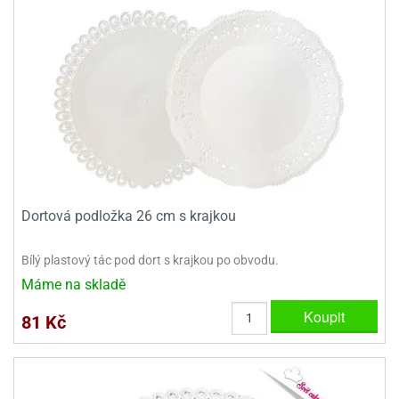
sy
levy
ládání
pět
že
D
ísady
pět
dnorožci
azé
travin
krajovátka
azé
žáky
ládání
o
hucovadla
cadlové
ísady
vařování
travin
krajovátka
ísady
noušky
levy
rabky
roviny
miksů
hucovadla
nzervace
křenky
neček
hucovadla
kové
rvel,
vírací
nuty
levy
travinářské
C
že
řenky
tradiční
roviny
oma
mics
krajovátka
ehačky
pět
leva
dlonosiče
nuty
iláš
o
krajovátka
etany
ckách
iliáž)
ehačky
noušky
astové
asická
ehačky
Dortová podložka 26 cm s krajkou
raculous
xy
rzliny
ip
etany
dybug
krajovátka
etany
levy
zy
Bílý plastový tác pod dort s krajkou po obvodu.
latiny
užovače
o
noce
rzliny
Máme na skladě
ehačky
noušky
leněné
tatní
pět
tečka
zy
krajovátka
Koupit
latiny
krářské
81 Kč
stlinné
roviny
tatní
ehačky
o
hve
likonoce
tatní
krářské
noušky
krářské
vočišné
roviny
O.L.
kuové
krajovátka
roviny
ehačky
rprise!
hování