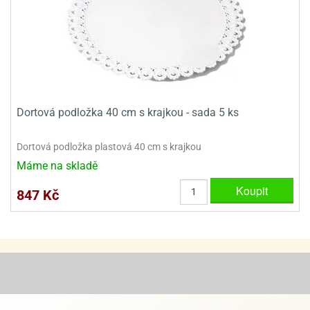
ady
o
krajovátek
noušky
imoňů
noce
nions
ady
krajovátek
o
noušky
Dortová podložka 40 cm s krajkou - sada 5 ks
likonoce
necraft
klápěcí
o
Dortová podložka plastová 40 cm s krajkou
rmičky
noušky
Máme na skladě
y
krajovátka
tle
Koupit
847 Kč
ony
ětynky,
o
blihy
noušky
incezen
krajovátka
sney
lká
o
rníky
noušky