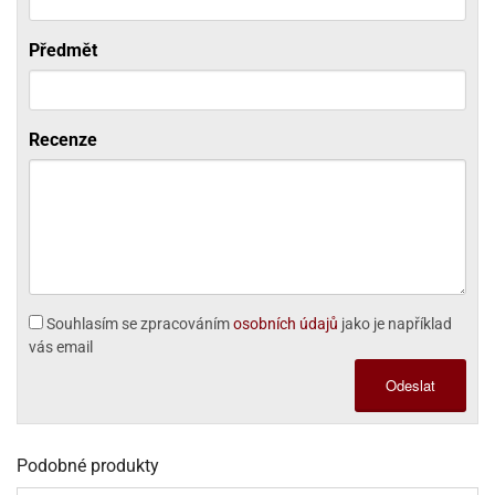
noční
rotechnika
uka
pět
gurky
hárky
ekt
nutí
roviny
obení
ambovací
roba
očné
měrky
čení
omůcky
jníky
ířátka
o
valování
rcování
try
leba
oždí
tol
izu
ouka
ojany
Předmět
noušky
ětce
zerty,
ouka
noční
nve
likonové
enášení
tbal
liéfní
jové
krářské
rry
dlé
ngerfood
ažovky
lení
plně
pět
oždí
obení
rmy
rtů
dložky
nvice
že
tter
dlou
ěty
oždí
nvičky
azy
ort
hárky,
rvou
leba
émy
ndlová
plně
san)
nbóny
zertů
Recenze
likonové
nky
chyňské
o
lenky,
plně
ouka
íbory
omoce
rmy
že
noušky
kuté
límky
lebníky
eje
émy
parace
íprava
llo
rvy
émy
dy
vy
chyňské
čení
líře
tty
lebovky
ky
rémy
nců
ztuhy
žky
pytky
eje
rmosky
rtů
likonové
o
echy,
pět
plně
ruhadla,
tření
kavice
noušky
pojů
ky
ndle
rabky
žů
edá
rmelády,
echy,
dložky
echy,
echová
žemy
Souhlasím se zpracováním
osobních údajů
jako je například
ndle
áječe
kénka
ry
ndle
sla
vás email
ta
hucovací
ndlová
cy,
ady
echová
emo
kařské
Odeslat
sty,
ouka
dnosy
žů
hy
sla
roviny
omata
a
káčky
dtácky
krajovátka
pět
kařské
rty
levy
pět
roviny
Podobné produkty
ojany
ploměry
pékací
krajovátka
lavu
azé
levy