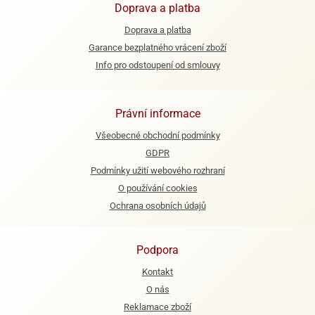
Doprava a platba
ooby-
rezové
oo
Doprava a platba
krajovačky
Garance bezplatného vrácení zboží
o
noušky
Info pro odstoupení od smlouvy
pongeBoba
o
Právní informace
noušky
ar
Všeobecné obchodní podmínky
rs
GDPR
Podmínky užití webového rozhraní
ězdné
O používání cookies
lky
Ochrana osobních údajů
o
noušky
per
Podpora
rio
Kontakt
o
O nás
noušky
Reklamace zboží
oulů