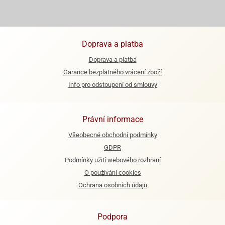
ooby-
rezové
oo
krajovačky
o
Doprava a platba
noušky
pongeBoba
Doprava a platba
Garance bezplatného vrácení zboží
o
noušky
Info pro odstoupení od smlouvy
ar
rs
Právní informace
ězdné
lky
Všeobecné obchodní podmínky
GDPR
o
Podmínky užití webového rozhraní
noušky
O používání cookies
per
rio
Ochrana osobních údajů
o
noušky
Podpora
oulů