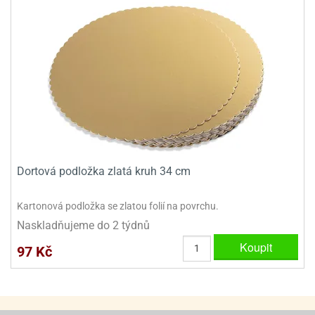
ady
o
krajovátek
noušky
imoňů
noce
nions
ady
krajovátek
o
noušky
likonoce
necraft
klápěcí
o
rmičky
noušky
Dortová podložka zlatá kruh 34 cm
y
krajovátka
tle
ony
Kartonová podložka se zlatou folií na povrchu.
ětynky,
Naskladňujeme do 2 týdnů
o
blihy
noušky
Koupit
97 Kč
incezen
krajovátka
sney
lká
o
rníky
noušky