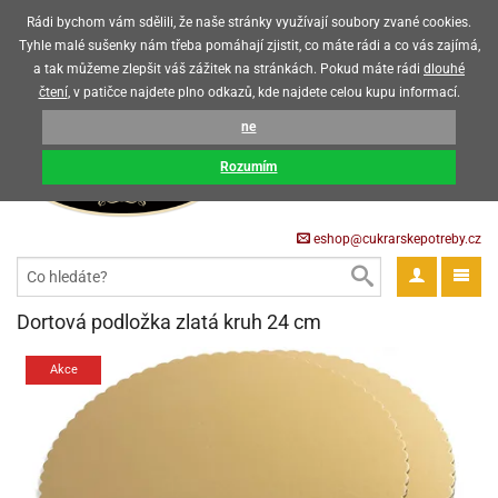
Upozorňujeme zákazníky, že v horkých letních měsících máme omezený
Rádi bychom vám sdělili, že naše stránky využívají soubory zvané cookies.
prodej čokoládových výrobků
Tyhle malé sušenky nám třeba pomáhají zjistit, co máte rádi a co vás zajímá,
a tak můžeme zlepšit váš zážitek na stránkách. Pokud máte rádi
dlouhé
CZK
EUR
CZ
čtení
, v patičce najdete plno odkazů, kde najdete celou kupu informací.
KOŠÍK
ne
0 Kč
pět
Rozumím
krářské
pět
třeby
eshop@cukrarskepotreby.cz
roviny
pět
gredience
pět
tahovací
pět
a
krářské
pět
gredience
čení
Dortová podložka zlatá kruh 24 cm
můcky
delovací
tahovací
tahovací
krářské
pět
oty
bovky
omůcky
pět
omůcky
Akce
ondant)
delovací
delovací
a
rtové
pět
oty
pět
obení
eceda
omůcky
oty
rcipán
ůl
pět
rmy
ondant)
ondant)
chyňské
rtové
korace
pět
pět
sla
obení
travinářské
čka
pět
rma
tahovací
rcipán
třeby
rmy
rcipán
rvy
nčí
oty
gurky
mácí
oristické
ičky
korace