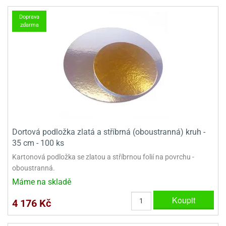
dlé
travin
ířata
ladící
o
Doprava
reje
noušky
zdarma
echové
krajovátka
áša
abičky
stliny
edvěd
krajovátka
o
noušky
prava
dvídka
ú
krajovátka
nnie-
dovy
Dortová podložka zlatá a stříbrná (oboustranná) kruh -
e-
35 cm - 100 ks
krajovátka
ooh
Kartonová podložka se zlatou a stříbrnou folií na povrchu -
o
tatní
oboustranná.
noušky
Máme na skladě
ady
ckey
krajovátek
ouse
Koupit
4 176 Kč
tatní
nnie