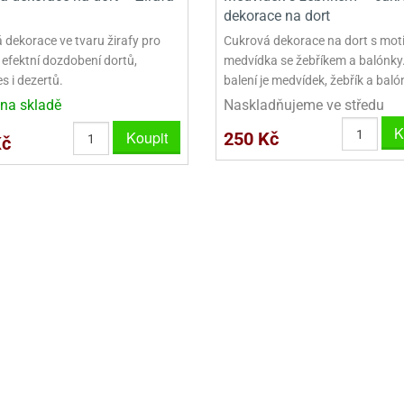
VINY NA DONUTY
OVINY NA DONUTY
POLEVA V PECKÁCH
GRILÁŠ (GRILIÁŽ)
VYKRAJOVÁTKA - VÁNOCE
dekorace na dort
AČKY A SMETANY
HAČKY A SMETANY
DRIP POLEVY
ZTUŽOVAČE ŠLEHAČKY
VYKRAJOVÁTKA - VELIKONOCE
 dekorace ve tvaru žirafy pro
Cukrová dekorace na dort s mo
 efektní dozdobení dortů,
medvídka se žebříkem a balónky
ZLINY
ZMRZLINY
ROSTLINNÉ ŠLEHAČKY
VYKRAJOVÁTKA - ZVÍŘATA
s i dezertů.
balení je medvídek, žebřík a baló
na skladě
Naskladňujeme ve středu
ATINY
ŽELATINY
ŽIVOČIŠNÉ ŠLEHAČKY
VYKRAJOVÁTKA - ROSTLINY
K
Koupit
250 Kč
Kč
TNÍ CUKRÁŘSKÉ SUROVINY
TNÍ CUKRÁŘSKÉ SUROVINY
JEDLÉ CHLADÍCÍ SPREJE
VYKRAJOVÁTKA - DOPRAVA
VYKRAJOVÁTKA - BUDOVY
VYKRAJOVÁTKA - OSTATNÍ
SADY VYKRAJOVÁTEK - OSTATNÍ
SADY VYKRAJOVÁTEK - VÁNOCE
SADY VYKRAJOVÁTEK - VELIKONOCE
VYKLÁPĚCÍ FORMIČKY
VYKRAJOVÁTKA - HNĚTYNKY, NA KO