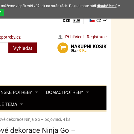
ak můžeme zlepšit váš zážitek na stránkách. Pokud máte rádi
dlouhé čtení
, v
dových výrobků
m
CZK
EUR
CZ
Přihlášení
Registrace
potreby.cz
NÁKUPNÍ
KOŠÍK
Vyhledat
0
ks -
0 Kč
ŇSKÉ POTŘEBY
DOMÁCÍ POTŘEBY
ŘENKY, KOŘENKY
LE TÉMA
DEKORACE DO BYTU
SAMOLEPKY NA 
TA, DESINFEKCE, OCHRANA
Y, POHÁDKY A HRY
PRO FANOUŠKY ANGRY BIRDS
DROBNOSTI DO DOMÁCNOSTI
vé dekorace Ninja Go – bojovníci, 4 ks
OZENINY
TĚNÍ KÁVOVARŮ
PRO FANOUŠKY BARBIE
NAROZENINOVÉ SVÍČKY
KOŠÍKY
vé dekorace Ninja Go –