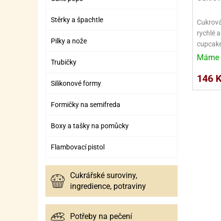
SURO
SUR
Stěrky a špachtle
ŠLEH
ŠLE
Cukrová
rychlé a
ZMR
Pilky a nože
cupcake
Máme 
ŽEL
Trubičky
146 
OSTA
OSTA
Silikonové formy
Formičky na semifreda
Boxy a tašky na pomůcky
Flambovací pistol
Cukrářské suroviny,
ingredience, potraviny
Potřeby na pečení