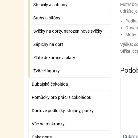
ZÁBAVNÉ HRAČKY, DOPLŇKY
VÝROBA SLIZU
BOXY A TAŠKY NA POMŮCKY
OTOČ
SILI
PŘEN
K
Motiv boj
Stencily a šablony
udržíte j
ZÁBAVNÍ PYROTECHNIKA
FLAMBOVACÍ PISTOL
SEPA
KO
Stuhy a šifóny
Podka
Obsah 
MLÉČ
ML
Svíčky na dorty, narozeninové svíčky
Motiv
MOUK
M
Zápichy na dort
Výška: c
Šířka: cc
NÁPL
N
Zlaté dekorace a pláty
OLEJ
Podob
Zvířecí figurky
OŘEC
O
Dubajská čokoláda
OŘEC
O
Pomůcky pro práci s čokoládou
PEKA
PEK
Dortové podložky, stojany, pásky
POLE
P
Vše na makronky
PŘÍS
PŘÍS
Cukrov
Cake pops