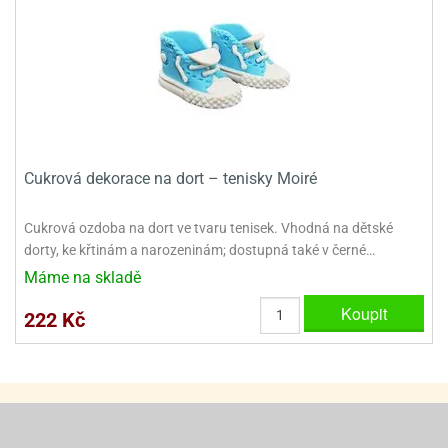
ady
o
krajovátek
noušky
imoňů
noce
nions
ady
krajovátek
o
noušky
likonoce
necraft
Cukrová dekorace na dort – tenisky Moiré
klápěcí
o
rmičky
noušky
Cukrová ozdoba na dort ve tvaru tenisek. Vhodná na dětské
y
dorty, ke křtinám a narozeninám; dostupná také v černé…
krajovátka
tle
Máme na skladě
ony
ětynky,
Koupit
222 Kč
o
blihy
noušky
incezen
krajovátka
sney
lká
o
rníky
noušky