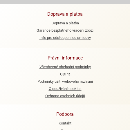
ooby-
rezové
oo
Doprava a platba
krajovačky
o
Doprava a platba
noušky
Garance bezplatného vrácení zboží
pongeBoba
Info pro odstoupení od smlouvy
o
noušky
ar
Právní informace
rs
Všeobecné obchodní podmínky
ězdné
GDPR
lky
Podmínky užití webového rozhraní
o
O používání cookies
noušky
Ochrana osobních údajů
per
rio
Podpora
o
noušky
Kontakt
oulů