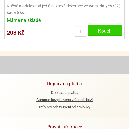
ooby-
Ručně modelovaná jedlá cukrová dekorace ve tvaru zlatých růží,
rezové
oo
sada 6 ks.
krajovačky
Máme na skladě
o
noušky
Koupit
203 Kč
pongeBoba
o
noušky
ar
rs
ězdné
lky
Doprava a platba
o
Doprava a platba
noušky
per
Garance bezplatného vrácení zboží
rio
Info pro odstoupení od smlouvy
o
noušky
Právní informace
oulů