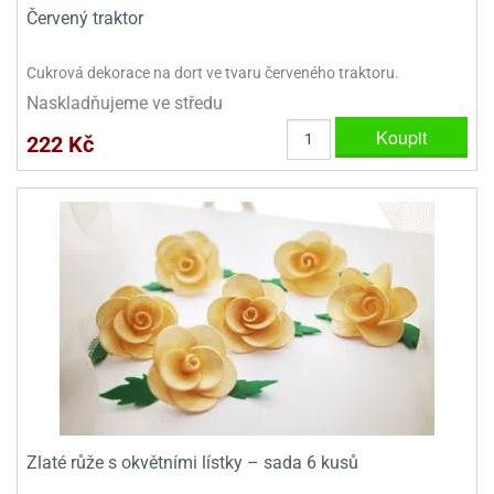
ady
o
Červený traktor
krajovátek
noušky
imoňů
Cukrová dekorace na dort ve tvaru červeného traktoru.
noce
Naskladňujeme ve středu
nions
ady
Koupit
222 Kč
krajovátek
o
noušky
likonoce
necraft
klápěcí
o
rmičky
noušky
y
krajovátka
tle
ony
ětynky,
o
blihy
noušky
incezen
krajovátka
sney
lká
Zlaté růže s okvětními lístky – sada 6 kusů
o
rníky
noušky