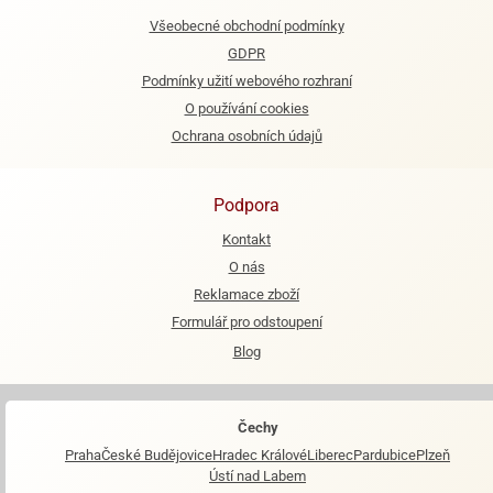
Všeobecné obchodní podmínky
e
GDPR
urfs
Podmínky užití webového rozhraní
o
O používání cookies
noušky
Ochrana osobních údajů
apkové
troly
Podpora
aw
trol
Kontakt
O nás
o
noušky
Reklamace zboží
olls
Formulář pro odstoupení
Blog
olové
Čechy
Praha
České Budějovice
Hradec Králové
Liberec
Pardubice
Plzeň
Ústí nad Labem