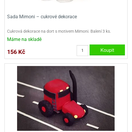
dlé
travin
ířata
ladící
o
reje
noušky
echové
Sada Mimoni – cukrové dekorace
krajovátka
áša
abičky
stliny
Cukrová dekorace na dort s motivem Mimoni. Balení 3 ks.
edvěd
Máme na skladě
krajovátka
o
Koupit
noušky
156 Kč
prava
dvídka
ú
krajovátka
nnie-
dovy
e-
krajovátka
ooh
o
tatní
noušky
ady
ckey
krajovátek
ouse
tatní
nnie