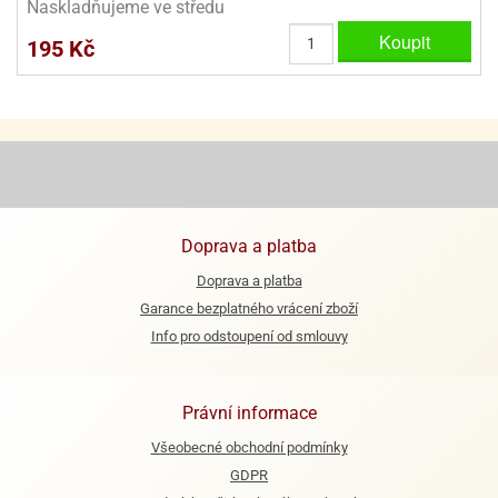
Naskladňujeme ve středu
ooby-
rezové
oo
Koupit
195 Kč
krajovačky
o
noušky
pongeBoba
o
noušky
ar
rs
Doprava a platba
ězdné
Doprava a platba
lky
Garance bezplatného vrácení zboží
Info pro odstoupení od smlouvy
o
noušky
per
rio
Právní informace
o
Všeobecné obchodní podmínky
noušky
GDPR
oulů