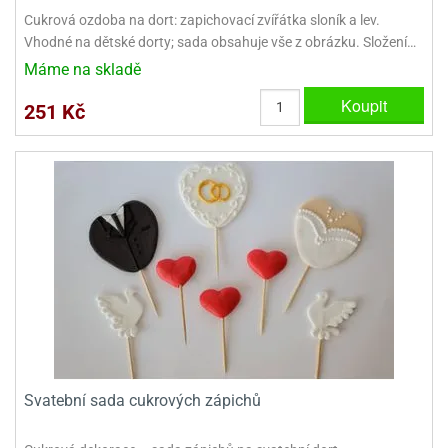
dlé
travin
ířata
Cukrová ozdoba na dort: zapichovací zvířátka sloník a lev.
ladící
o
Vhodné na dětské dorty; sada obsahuje vše z obrázku. Složení…
reje
noušky
echové
krajovátka
Máme na skladě
áša
abičky
stliny
Koupit
251 Kč
edvěd
krajovátka
o
noušky
prava
dvídka
ú
krajovátka
nnie-
dovy
e-
krajovátka
ooh
o
tatní
noušky
ady
ckey
krajovátek
ouse
Svatební sada cukrových zápichů
tatní
nnie