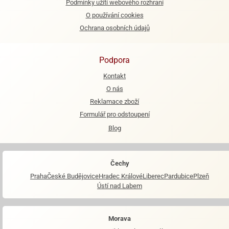
Podmínky užití webového rozhraní
O používání cookies
e
urfs
Ochrana osobních údajů
o
noušky
Podpora
apkové
Kontakt
troly
O nás
aw
Reklamace zboží
trol
Formulář pro odstoupení
o
Blog
noušky
olls
Čechy
olové
Praha
České Budějovice
Hradec Králové
Liberec
Pardubice
Plzeň
Ústí nad Labem
Morava