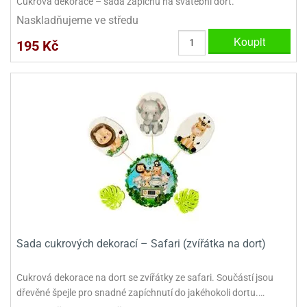
Cukrová dekorace – sada zápichů na svatební dort.
ady
o
Naskladňujeme ve středu
krajovátek
noušky
imoňů
Koupit
195 Kč
noce
nions
ady
krajovátek
o
noušky
likonoce
necraft
klápěcí
o
rmičky
noušky
y
krajovátka
tle
ony
ětynky,
o
blihy
noušky
Sada cukrových dekorací – Safari (zvířátka na dort)
incezen
krajovátka
sney
lká
Cukrová dekorace na dort se zvířátky ze safari. Součástí jsou
o
dřevěné špejle pro snadné zapíchnutí do jakéhokoli dortu.…
rníky
noušky