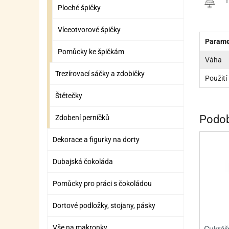
ZÁBAVNÉ HRAČKY, DOPLŇKY
VÝROBA SLIZU
BOXY A TAŠKY NA POMŮCKY
OTOČ
SILI
PŘEN
K
Ploché špičky
ZÁBAVNÍ PYROTECHNIKA
FLAMBOVACÍ PISTOL
SEPA
KO
Víceotvorové špičky
Parame
MLÉČ
ML
Pomůcky ke špičkám
Váha
MOUK
M
Trezírovací sáčky a zdobičky
Použití
NÁPL
N
Štětečky
OLEJ
Podob
Zdobení perníčků
OŘEC
O
Dekorace a figurky na dorty
OŘEC
O
Dubajská čokoláda
PEKA
PEK
Pomůcky pro práci s čokoládou
POLE
P
Dortové podložky, stojany, pásky
PŘÍS
PŘÍS
Vše na makronky