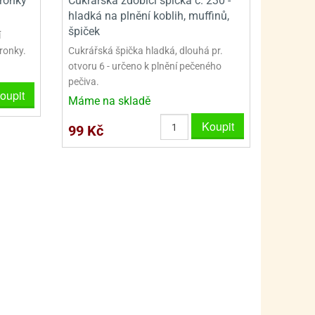
ronky
Cukrářská zdobicí špička č. 230 -
PRO FANOUŠKY ŠMOULŮ - THE SMURFS
SKLENĚNÉ DÓZY A LAHVE
hladká na plnění koblih, muffinů,
PRO FANOUŠKY TLAPKOVÉ PATROLY - PAW PATRO
VAKUOVÉ UCHOVÁNÍ POTRAVIN
špiček
í
kronky.
Cukrářská špička hladká, dlouhá pr.
PRO FANOUŠKY TROLLS - TROLOVÉ
PLECHOVÉ KRABIČKY
otvoru 6 - určeno k plnění pečeného
pečiva.
oupit
Máme na skladě
Koupit
99 Kč
BLIHY