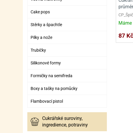
Cukrář
SURO
SUR
průmě
Cake pops
ŠLEH
ŠLE
CP_Špi
Máme 
ZMR
Stěrky a špachtle
87 K
ŽEL
Pilky a nože
OSTA
OSTA
Trubičky
Silikonové formy
Formičky na semifreda
Boxy a tašky na pomůcky
Flambovací pistol
Cukrářské suroviny,
ingredience, potraviny