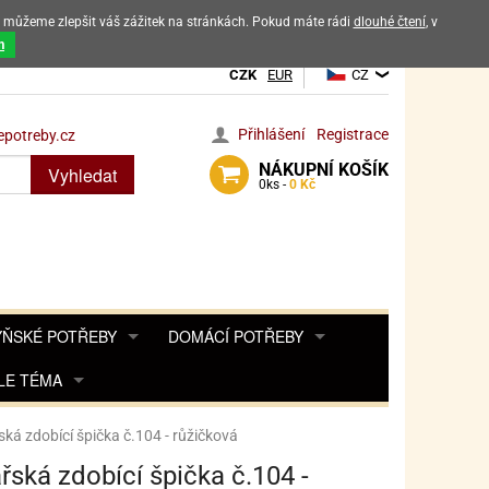
ak můžeme zlepšit váš zážitek na stránkách. Pokud máte rádi
dlouhé čtení
, v
dových výrobků
m
CZK
EUR
CZ
Přihlášení
Registrace
potreby.cz
NÁKUPNÍ
KOŠÍK
Vyhledat
0
ks -
0 Kč
ŇSKÉ POTŘEBY
DOMÁCÍ POTŘEBY
ŘENKY, KOŘENKY
LE TÉMA
DEKORACE DO BYTU
SAMOLEPKY NA 
TA, DESINFEKCE, OCHRANA
Y, POHÁDKY A HRY
PRO FANOUŠKY ANGRY BIRDS
DROBNOSTI DO DOMÁCNOSTI
ká zdobící špička č.104 - růžičková
OZENINY
TĚNÍ KÁVOVARŮ
PRO FANOUŠKY BARBIE
NAROZENINOVÉ SVÍČKY
KOŠÍKY
řská zdobící špička č.104 -