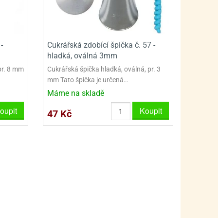
PRO FANOUŠKY ŠMOULŮ - THE SMURFS
SKLENĚNÉ DÓZY A LAHVE
PRO FANOUŠKY TLAPKOVÉ PATROLY - PAW PATRO
VAKUOVÉ UCHOVÁNÍ POTRAVIN
PRO FANOUŠKY TROLLS - TROLOVÉ
PLECHOVÉ KRABIČKY
-
Cukrářská zdobící špička č. 57 -
hladká, oválná 3mm
pr. 8 mm
Cukrářská špička hladká, oválná, pr. 3
mm Tato špička je určená…
Máme na skladě
oupit
Koupit
47 Kč
BLIHY