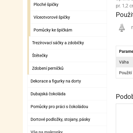
ZÁBAVNÉ HRAČKY, DOPLŇKY
VÝROBA SLIZU
BOXY A TAŠKY NA POMŮCKY
OTOČ
SILI
PŘEN
K
Ploché špičky
pr. 1,2 c
Použit
ZÁBAVNÍ PYROTECHNIKA
FLAMBOVACÍ PISTOL
SEPA
KO
Víceotvorové špičky
n
MLÉČ
ML
Pomůcky ke špičkám
MOUK
M
Trezírovací sáčky a zdobičky
NÁPL
N
Parame
Štětečky
Váha
OLEJ
Zdobení perníčků
Použití
OŘEC
O
Dekorace a figurky na dorty
OŘEC
O
Dubajská čokoláda
Podob
PEKA
PEK
Pomůcky pro práci s čokoládou
POLE
P
Dortové podložky, stojany, pásky
PŘÍS
PŘÍS
Vše na makronky