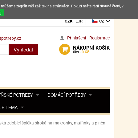
ak můžeme zlepšit váš zážitek na stránkách. Pokud máte rádi
dlouhé čtení
, v
dových výrobků
m
CZK
EUR
CZ
Přihlášení
Registrace
potreby.cz
NÁKUPNÍ
KOŠÍK
Vyhledat
0
ks -
0 Kč
ŇSKÉ POTŘEBY
DOMÁCÍ POTŘEBY
ŘENKY, KOŘENKY
LE TÉMA
DEKORACE DO BYTU
SAMOLEPKY NA 
TA, DESINFEKCE, OCHRANA
Y, POHÁDKY A HRY
PRO FANOUŠKY ANGRY BIRDS
DROBNOSTI DO DOMÁCNOSTI
ká zdobicí špička široká na makronky, muffinky a plnění
OZENINY
TĚNÍ KÁVOVARŮ
PRO FANOUŠKY BARBIE
NAROZENINOVÉ SVÍČKY
KOŠÍKY