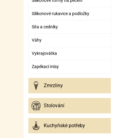
Silikonové formy na pečení
Silikonové rukavice a podložky
Síta a cedníky
Váhy
Vykrajovátka
Zapékací mísy
Zmrzliny
Stolování
Kuchyňské potřeby