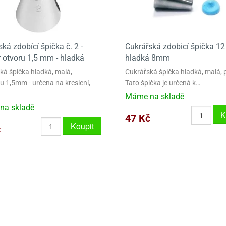
VINY NA DONUTY
OVINY NA DONUTY
POLEVA V PECKÁCH
GRILÁŠ (GRILIÁŽ)
VYKRAJOVÁTKA - VÁNOCE
AČKY A SMETANY
HAČKY A SMETANY
DRIP POLEVY
ZTUŽOVAČE ŠLEHAČKY
VYKRAJOVÁTKA - VELIKONOCE
ZLINY
ZMRZLINY
ROSTLINNÉ ŠLEHAČKY
VYKRAJOVÁTKA - ZVÍŘATA
ká zdobící špička č. 2 -
Cukrářská zdobicí špička 12 
 otvoru 1,5 mm - hladká
hladká 8mm
ATINY
ŽELATINY
ŽIVOČIŠNÉ ŠLEHAČKY
VYKRAJOVÁTKA - ROSTLINY
ká špička hladká, malá,
Cukrářská špička hladká, malá, 
TNÍ CUKRÁŘSKÉ SUROVINY
TNÍ CUKRÁŘSKÉ SUROVINY
JEDLÉ CHLADÍCÍ SPREJE
VYKRAJOVÁTKA - DOPRAVA
u 1,5mm - určena na kreslení,
Tato špička je určená k…
Máme na skladě
VYKRAJOVÁTKA - BUDOVY
na skladě
K
47 Kč
VYKRAJOVÁTKA - OSTATNÍ
Koupit
č
SADY VYKRAJOVÁTEK - OSTATNÍ
SADY VYKRAJOVÁTEK - VÁNOCE
SADY VYKRAJOVÁTEK - VELIKONOCE
VYKLÁPĚCÍ FORMIČKY
VYKRAJOVÁTKA - HNĚTYNKY, NA KO