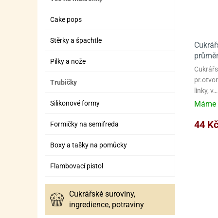
SURO
SUR
Cake pops
ŠLEH
ŠLE
ZMR
Stěrky a špachtle
Cukrářs
průměr
ŽEL
Pilky a nože
Cukrářs
OSTA
OSTA
pr.otvor
Trubičky
linky, v…
Máme 
Silikonové formy
44 K
Formičky na semifreda
Boxy a tašky na pomůcky
Flambovací pistol
Cukrářské suroviny,
ingredience, potraviny