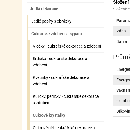
Složení
ZÁBAVNÉ HRAČKY, DOPLŇKY
VÝROBA SLIZU
BOXY A TAŠKY NA POMŮCKY
OTOČ
SILI
PŘEN
K
Jedlá dekorace
Složení: 
ZÁBAVNÍ PYROTECHNIKA
FLAMBOVACÍ PISTOL
SEPA
KO
Parame
Jedlé papíry s obrázky
MLÉČ
ML
Váha
Cukrářské zdobení a sypání
MOUK
M
Barva
Vločky - cukrářské dekorace a zdobení
NÁPL
N
Průmě
Srdíčka - cukrářské dekorace a
OLEJ
zdobení
Energe
OŘEC
O
Květinky - cukrářské dekorace a
Energe
zdobení
OŘEC
O
Sachar
PEKA
PEK
Kuličky, perličky - cukrářské dekorace
- z toho
a zdobení
POLE
P
Bílkovi
Cukrové krystalky
PŘÍS
PŘÍS
Cukrové oči - cukrářské dekorace a