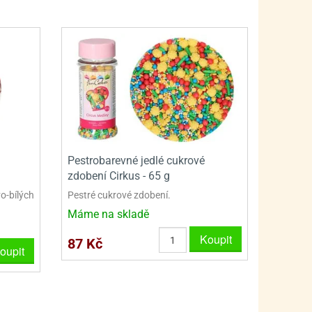
PRO FANOUŠKY ŠMOULŮ - THE SMURFS
SKLENĚNÉ DÓZY A LAHVE
PRO FANOUŠKY TLAPKOVÉ PATROLY - PAW PATRO
VAKUOVÉ UCHOVÁNÍ POTRAVIN
PRO FANOUŠKY TROLLS - TROLOVÉ
PLECHOVÉ KRABIČKY
Pestrobarevné jedlé cukrové
zdobení Cirkus - 65 g
o-bílých
Pestré cukrové zdobení.
Máme na skladě
Koupit
87 Kč
oupit
BLIHY