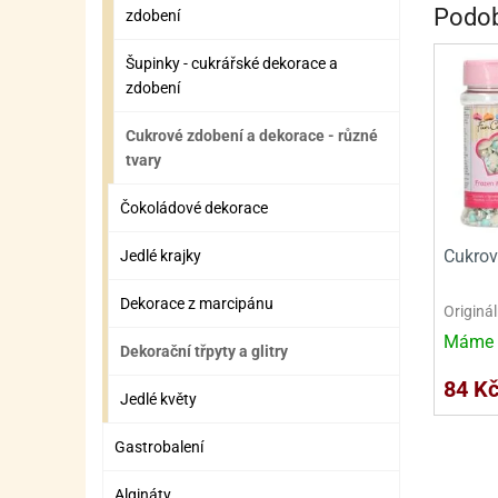
SURO
SUR
Podob
zdobení
ŠLEH
ŠLE
Šupinky - cukrářské dekorace a
zdobení
ZMR
Cukrové zdobení a dekorace - různé
ŽEL
tvary
OSTA
OSTA
Čokoládové dekorace
Cukrov
Jedlé krajky
Dekorace z marcipánu
Originál
Máme 
Dekorační třpyty a glitry
84 K
Jedlé květy
Gastrobalení
Algináty