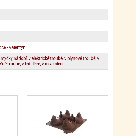
PRO FANOUŠKY ŠMOULŮ - THE SMURFS
SKLENĚNÉ DÓZY A LAHVE
PRO FANOUŠKY TLAPKOVÉ PATROLY - PAW PATRO
VAKUOVÉ UCHOVÁNÍ POTRAVIN
PRO FANOUŠKY TROLLS - TROLOVÉ
PLECHOVÉ KRABIČKY
dce - Valentýn
 myčky nádobí
,
v elektrické troubě
,
v plynové troubě
,
v
šné troubě
,
v ledničce
,
v mrazničce
BLIHY