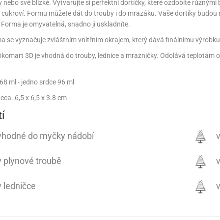
 nebo své blízké. Vytvarujte si perfektní dortíčky, které ozdobíte různým
NÉ STOJANY NA ZDOBENÍ (LAZY SUSAN)
KONOVÉ FORMY NA BONBÓNY
ÁŠENÍ DORTŮ A DEZERTŮ
ÁVA
VYPICHOVAČE
KÁVA
TEKUTÉ BARVY
PEKÁČE A PLECHY
VLAŽOVKY NA CHLEBA
NOŽE
 cukroví. Formu můžete dát do trouby i do mrazáku. Vaše dortíky budou 
Forma je omyvatelná, snadno ji uskladníte.
RACE A VÝZTUHY DORTŮ
ŘENÍ
KOŘENÍ
TŘPYTKY DO NÁPOJŮ
PODLOŽKY NA VYVALOVÁNÍ
CHLEBNÍKY A CHLEBOVKY
a se vyznačuje zvláštním vnitřním okrajem, který dává finálnímu výrobku v
NÉ SUROVINY
ÉČNÉ SUROVINY
RELIÉFNÍ PODLOŽKY
PÁN
P
ikomart 3D je vhodná do trouby, lednice a mrazničky. Odolává teplotám o
A A DROŽDÍ
OUKA A DROŽDÍ
MANDLOVÁ MOUKA
SILIKONOVÉ FORMY NA PEČENÍ
68 ml - jedno srdce 96 ml
NĚ A KRÉMY
ÁPLNĚ A KRÉMY
SILIKONOVÉ RUKAVICE A PODLOŽKY
KRÉMY
cca. 6,5 x 6,5 x 3.8 cm
E A TUKY
OLEJE A TUKY
NÁPLNĚ
SÍTA
STRUH
í
HY, MANDLE
ŘECHY, MANDLE
MARMELÁDY, DŽEMY
MANDLOVÁ MOUKA
VÁHY
TÁCY,
hodné do myčky nádobí
v
HOVÁ MÁSLA
ŘECHOVÁ MÁSLA
OCHUCOVACÍ PASTY, AROMATA
VYKRAJOVÁTKA
3D VYKRAJOVÁTKA
 plynové troubě
v
ŘSKÉ SUROVINY
AŘSKÉ SUROVINY
ZAPÉKACÍ MÍSY
VYKRAJOVÁTKA NA HRNEČEK
UKLÁ
VY A GLAZÉ
OLEVY A GLAZÉ
ZRCADLOVÉ POLEVY
NETRADIČNÍ VYKRAJOVÁTKA
ZAVAŘ
 ledničce
v
ADY A OCHUCOVADLA
ADY A OCHUCOVADLA
TUKOVÉ POLEVY
POTRAVINÁŘSKÉ AROMA
VYKRAJOVÁTKA KLASICKÁ