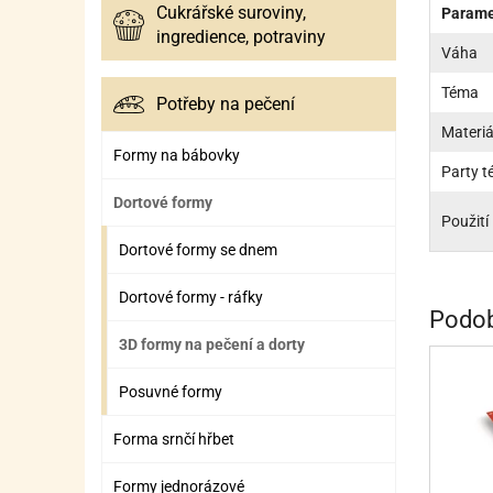
SURO
SUR
Cukrářské suroviny,
Parame
ingredience, potraviny
ŠLEH
ŠLE
Váha
ZMR
Téma
Potřeby na pečení
Materiá
ŽEL
Formy na bábovky
Party 
OSTA
OSTA
Dortové formy
Použití
Dortové formy se dnem
Dortové formy - ráfky
Podob
3D formy na pečení a dorty
Posuvné formy
Forma srnčí hřbet
Formy jednorázové