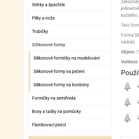
zákazníky
ZÁBAVNÉ HRAČKY, DOPLŇKY
VÝROBA SLIZU
BOXY A TAŠKY NA POMŮCKY
OTOČ
SILI
PŘEN
K
Stěrky a špachtle
jedinečné
každého. 
ZÁBAVNÍ PYROTECHNIKA
FLAMBOVACÍ PISTOL
SEPA
KO
Pilky a nože
Tato form
MLÉČ
ML
Trubičky
Forma Sil
MOUK
M
nádobí.
Silikonové formy
Objem:
7
NÁPL
N
Silikonové formičky na modelování
Velikost:
OLEJ
Použit
Silikonové formy na pečení
OŘEC
O
Silikonové formy na bonbóny
v
OŘEC
O
Formičky na semifreda
v
PEKA
PEK
Boxy a tašky na pomůcky
POLE
P
v
Flambovací pistol
PŘÍS
PŘÍS