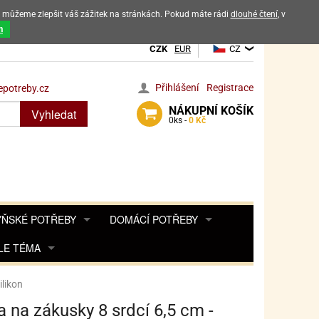
ak můžeme zlepšit váš zážitek na stránkách. Pokud máte rádi
dlouhé čtení
, v
dových výrobků
m
CZK
EUR
CZ
Přihlášení
Registrace
potreby.cz
NÁKUPNÍ
KOŠÍK
Vyhledat
0
ks -
0 Kč
ŇSKÉ POTŘEBY
DOMÁCÍ POTŘEBY
ŘENKY, KOŘENKY
LE TÉMA
DEKORACE DO BYTU
SAMOLEPKY NA 
TA, DESINFEKCE, OCHRANA
Y, POHÁDKY A HRY
PRO FANOUŠKY ANGRY BIRDS
DROBNOSTI DO DOMÁCNOSTI
ilikon
OZENINY
TĚNÍ KÁVOVARŮ
PRO FANOUŠKY BARBIE
NAROZENINOVÉ SVÍČKY
KOŠÍKY
 na zákusky 8 srdcí 6,5 cm -