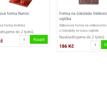
VYKRAJOVÁTKA VELKÁ NA PERNÍKY
nová forma Narcis
Forma na čokoládu Velikon
NEREZOVÉ VYKRAJOVAČKY
vajíčka
ová forma Květina
Silikonová forma na velikonoční
z čokolády ve tvaru vajíček.
dňujeme do 2 týdnů
Naskladňujeme do 2 týdnů
Koupit
Kč
K
186 Kč