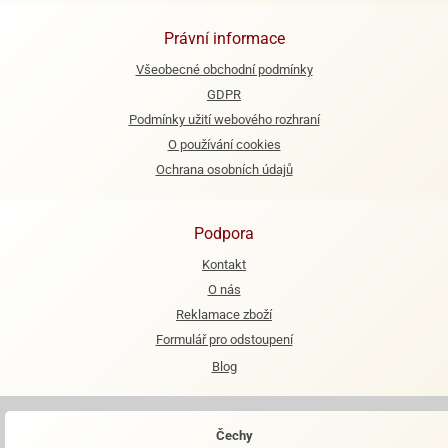
ooby-
rezové
oo
Právní informace
krajovačky
Všeobecné obchodní podmínky
o
noušky
GDPR
pongeBoba
Podmínky užití webového rozhraní
O používání cookies
o
noušky
Ochrana osobních údajů
ar
rs
Podpora
ězdné
Kontakt
lky
O nás
o
Reklamace zboží
noušky
Formulář pro odstoupení
per
rio
Blog
o
noušky
Čechy
oulů