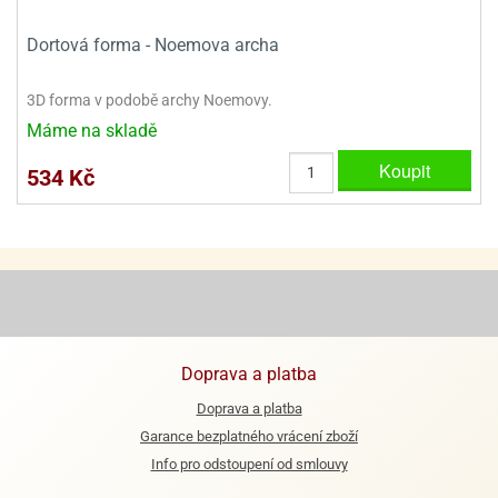
ady
o
krajovátek
noušky
Dortová forma - Noemova archa
imoňů
noce
3D forma v podobě archy Noemovy.
nions
ady
Máme na skladě
krajovátek
o
Koupit
noušky
534 Kč
likonoce
necraft
klápěcí
o
rmičky
noušky
y
krajovátka
tle
ony
ětynky,
o
Doprava a platba
blihy
noušky
incezen
Doprava a platba
krajovátka
sney
Garance bezplatného vrácení zboží
lká
Info pro odstoupení od smlouvy
o
rníky
noušky