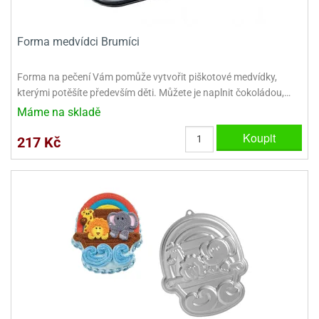
dlé
travin
ířata
ladící
o
reje
noušky
echové
krajovátka
Forma medvídci Brumíci
áša
abičky
stliny
Forma na pečení Vám pomůže vytvořit piškotové medvídky,
edvěd
kterými potěšíte především děti. Můžete je naplnit čokoládou,…
krajovátka
o
Máme na skladě
noušky
prava
dvídka
Koupit
217 Kč
ú
krajovátka
nnie-
dovy
e-
krajovátka
ooh
o
tatní
noušky
ady
ckey
krajovátek
ouse
tatní
nnie