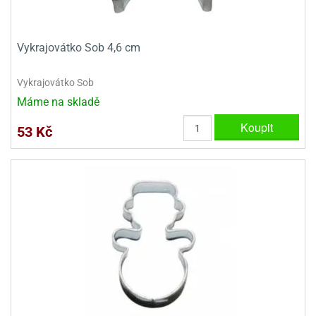
e
urfs
Vykrajovátko Sob 4,6 cm
o
noušky
Vykrajovátko Sob
apkové
Máme na skladě
troly
Koupit
53 Kč
aw
trol
o
noušky
olls
olové