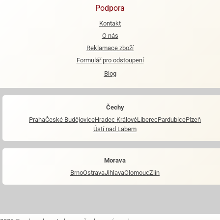
Podpora
Kontakt
O nás
Reklamace zboží
Formulář pro odstoupení
Blog
Čechy
Praha
České Budějovice
Hradec Králové
Liberec
Pardubice
Plzeň
Ústí nad Labem
Morava
Brno
Ostrava
Jihlava
Olomouc
Zlín