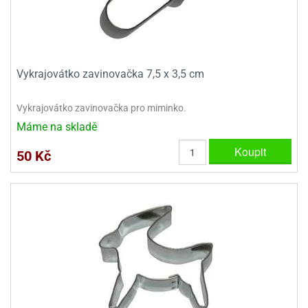
ooby-
rezové
oo
krajovačky
o
noušky
Vykrajovátko zavinovačka 7,5 x 3,5 cm
pongeBoba
o
Vykrajovátko zavinovačka pro miminko.
noušky
Máme na skladě
ar
rs
Koupit
50 Kč
ězdné
lky
o
noušky
per
rio
o
noušky
oulů