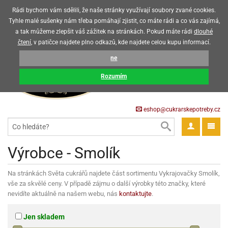
Upozorňujeme zákazníky, že v horkých letních měsících máme omezený
Rádi bychom vám sdělili, že naše stránky využívají soubory zvané cookies.
prodej čokoládových výrobků
Tyhle malé sušenky nám třeba pomáhají zjistit, co máte rádi a co vás zajímá,
a tak můžeme zlepšit váš zážitek na stránkách. Pokud máte rádi
dlouhé
CZK
EUR
CZ
čtení
, v patičce najdete plno odkazů, kde najdete celou kupu informací.
KOŠÍK
ne
0 Kč
pět
Rozumím
krářské
pět
třeby
eshop@cukrarskepotreby.cz
roviny
pět
gredience
pět
tahovací
pět
a
krářské
pět
gredience
čení
můcky
Výrobce - Smolík
delovací
tahovací
tahovací
krářské
pět
oty
bovky
omůcky
pět
omůcky
ondant)
delovací
Na stránkách Světa cukrářů najdete část sortimentu Vykrajovačky Smolík,
delovací
a
rtové
pět
oty
pět
vše za skvělé ceny. V případě zájmu o další výrobky této značky, které
obení
eceda
omůcky
oty
rcipán
ůl
pět
rmy
ondant)
nevidíte aktuálně na našem webu, nás
kontaktujte
.
ondant)
chyňské
rtové
korace
pět
pět
sla
obení
travinářské
čka
pět
rma
tahovací
rcipán
třeby
rmy
Jen skladem
rcipán
rvy
nčí
oty
gurky
mácí
oristické
ičky
korace