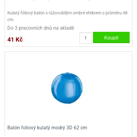
dlé
travin
ířata
ladící
o
Kulatý fóliový balón s růžovobílým ombré efektem o průměru 48
reje
noušky
echové
krajovátka
cm.
áša
abičky
Do 3 pracovních dnů na skladě
stliny
edvěd
Koupit
41 Kč
krajovátka
o
noušky
prava
dvídka
ú
krajovátka
nnie-
dovy
e-
krajovátka
ooh
o
tatní
noušky
ady
ckey
krajovátek
ouse
Balón foliový kulatý modrý 3D 62 cm
tatní
nnie