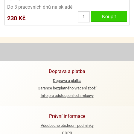
ooby-
Do 3 pracovních dnů na skladě
rezové
oo
krajovačky
Koupit
230 Kč
o
noušky
pongeBoba
o
noušky
ar
rs
Doprava a platba
ězdné
lky
Doprava a platba
Garance bezplatného vrácení zboží
o
Info pro odstoupení od smlouvy
noušky
per
rio
Právní informace
o
Všeobecné obchodní podmínky
noušky
oulů
GDPR