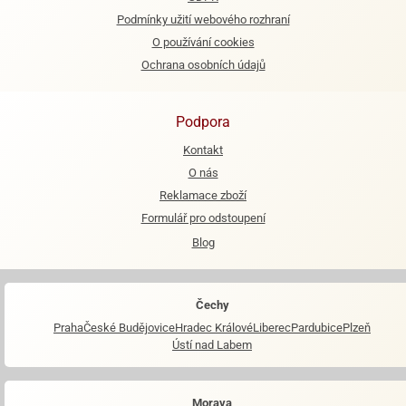
Podmínky užití webového rozhraní
e
O používání cookies
urfs
Ochrana osobních údajů
o
noušky
apkové
Podpora
troly
Kontakt
aw
O nás
trol
Reklamace zboží
Formulář pro odstoupení
o
noušky
Blog
olls
olové
Čechy
Praha
České Budějovice
Hradec Králové
Liberec
Pardubice
Plzeň
Ústí nad Labem
Morava