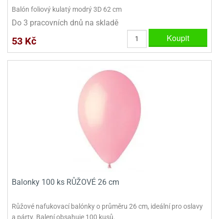
ady
o
Balón foliový kulatý modrý 3D 62 cm
krajovátek
noušky
Do 3 pracovních dnů na skladě
imoňů
noce
Koupit
53 Kč
nions
ady
krajovátek
o
noušky
likonoce
necraft
klápěcí
o
rmičky
noušky
y
krajovátka
tle
ony
ětynky,
o
blihy
noušky
incezen
Balonky 100 ks RŮŽOVÉ 26 cm
krajovátka
sney
lká
o
Růžové nafukovací balónky o průměru 26 cm, ideální pro oslavy
rníky
noušky
a párty. Balení obsahuje 100 kusů.