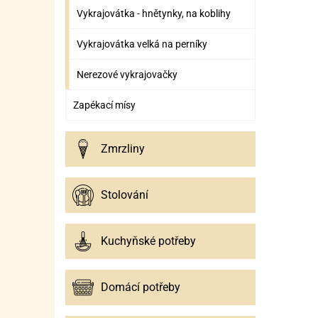
Vykrajovátka - hnětynky, na koblihy
Vykrajovátka velká na perníky
Nerezové vykrajovačky
Zapékací mísy
Zmrzliny
Stolování
Kuchyňské potřeby
Domácí potřeby