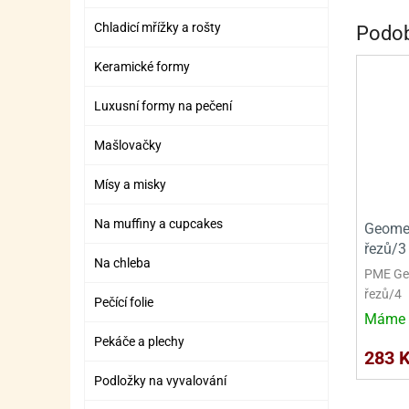
ZÁBAVNÉ HRAČKY, DOPLŇKY
VÝROBA SLIZU
BOXY A TAŠKY NA POMŮCKY
OTOČ
SILI
PŘEN
K
Chladicí mřížky a rošty
Podob
ZÁBAVNÍ PYROTECHNIKA
FLAMBOVACÍ PISTOL
SEPA
KO
Keramické formy
MLÉČ
ML
Luxusní formy na pečení
MOUK
M
Mašlovačky
NÁPL
N
Mísy a misky
OLEJ
Na muffiny a cupcakes
Geomet
OŘEC
O
řezů/3
Na chleba
OŘEC
O
PME Geo
řezů/4
PEKA
PEK
Pečící folie
Máme 
POLE
P
Pekáče a plechy
283 
PŘÍS
PŘÍS
Podložky na vyvalování