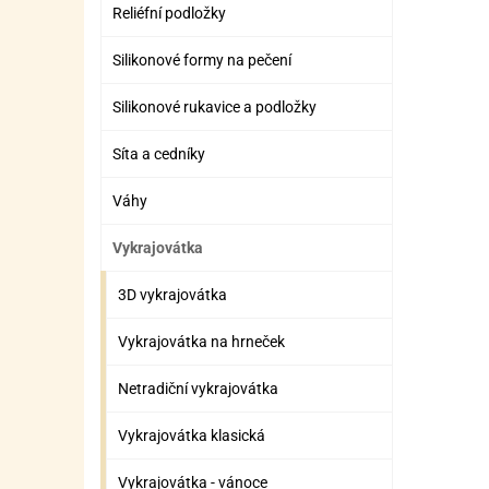
SURO
SUR
Reliéfní podložky
ŠLEH
ŠLE
Silikonové formy na pečení
ZMR
Silikonové rukavice a podložky
ŽEL
Síta a cedníky
OSTA
OSTA
Váhy
Vykrajovátka
3D vykrajovátka
Vykrajovátka na hrneček
Netradiční vykrajovátka
Vykrajovátka klasická
Vykrajovátka - vánoce