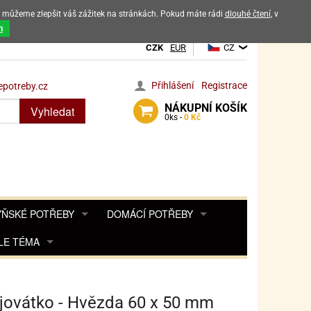
ak můžeme zlepšit váš zážitek na stránkách. Pokud máte rádi
dlouhé čtení
, v
dových výrobků
m
CZK
EUR
CZ
Přihlášení
Registrace
potreby.cz
NÁKUPNÍ
KOŠÍK
Vyhledat
0
ks -
0 Kč
ŇSKÉ POTŘEBY
DOMÁCÍ POTŘEBY
ŘENKY, KOŘENKY
LE TÉMA
DEKORACE DO BYTU
SAMOLEPKY NA 
TA, DESINFEKCE, OCHRANA
Y, POHÁDKY A HRY
PRO FANOUŠKY ANGRY BIRDS
DROBNOSTI DO DOMÁCNOSTI
OZENINY
TĚNÍ KÁVOVARŮ
PRO FANOUŠKY BARBIE
NAROZENINOVÉ SVÍČKY
KOŠÍKY
jovátko - Hvězda 60 x 50 mm