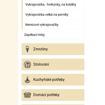
Vykrajovátka - hnětynky, na koblihy
Vykrajovátka velká na perníky
Nerezové vykrajovačky
Zapékací mísy
Zmrzliny
Stolování
Kuchyňské potřeby
Domácí potřeby