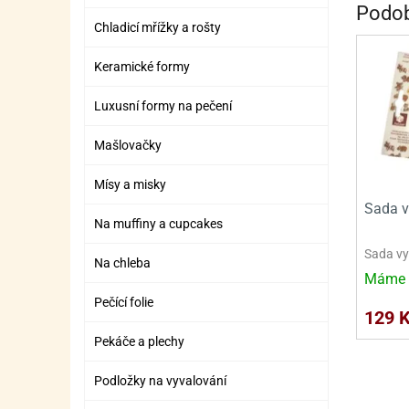
Podob
ZÁBAVNÉ HRAČKY, DOPLŇKY
VÝROBA SLIZU
BOXY A TAŠKY NA POMŮCKY
OTOČ
SILI
PŘEN
K
Chladicí mřížky a rošty
ZÁBAVNÍ PYROTECHNIKA
FLAMBOVACÍ PISTOL
SEPA
KO
Keramické formy
MLÉČ
ML
Luxusní formy na pečení
MOUK
M
Mašlovačky
NÁPL
N
Mísy a misky
OLEJ
Sada v
Na muffiny a cupcakes
OŘEC
O
Sada vy
Na chleba
OŘEC
O
Máme 
PEKA
PEK
Pečící folie
129 
POLE
P
Pekáče a plechy
PŘÍS
PŘÍS
Podložky na vyvalování