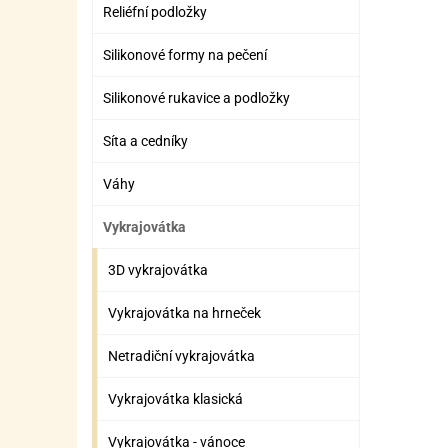
SURO
SUR
Reliéfní podložky
ŠLEH
ŠLE
Silikonové formy na pečení
ZMR
Silikonové rukavice a podložky
ŽEL
Síta a cedníky
OSTA
OSTA
Váhy
Vykrajovátka
3D vykrajovátka
Vykrajovátka na hrneček
Netradiční vykrajovátka
Vykrajovátka klasická
Vykrajovátka - vánoce