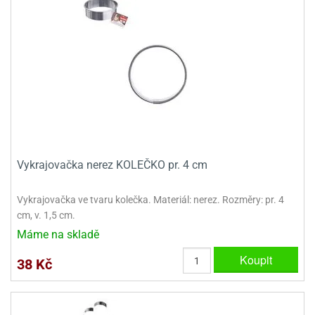
ady
o
krajovátek
noušky
imoňů
noce
nions
ady
krajovátek
o
noušky
likonoce
necraft
klápěcí
o
rmičky
noušky
Vykrajovačka nerez KOLEČKO pr. 4 cm
y
krajovátka
tle
Vykrajovačka ve tvaru kolečka. Materiál: nerez. Rozměry: pr. 4
ony
ětynky,
cm, v. 1,5 cm.
o
Máme na skladě
blihy
noušky
incezen
Koupit
38 Kč
krajovátka
sney
lká
o
rníky
noušky