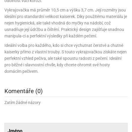
noční
rotechnika
uka
odolnost vůči korozi.
pět
gurky
hárky
ekt
nutí
roviny
obení
ambovací
roba
očné
měrky
čení
omůcky
jníky
ířátka
o
valování
rcování
Vykrajovačka má průměr 10,5 cm a výšku 3,7 cm. Její rozměry jsou
try
leba
oždí
tol
izu
ouka
ojany
noušky
ětce
zerty,
ouka
ideální pro standardní velikost kaiserek. Díky použitému materiálu je
noční
nve
likonové
enášení
tbal
liéfní
jové
krářské
rry
dlé
ngerfood
ažovky
lení
nejen hygienická, ale také vhodná do myčky na nádobí, což
plně
pět
oždí
obení
rmy
rtů
dložky
nvice
že
tter
dlou
ěty
oždí
usnadňuje její údržbu a čištění. Praktický design zajišťuje snadnou
nvičky
azy
ort
hárky,
rvou
leba
émy
ndlová
plně
manipula-ci a perfektní výsledky při každém pečení.
san)
nbóny
zertů
likonové
nky
chyňské
o
lenky,
plně
ouka
íbory
omoce
rmy
že
noušky
kuté
límky
lebníky
Ideální volba pro každého, kdo si chce vychutnat čerstvé a chutné
eje
émy
parace
íprava
llo
rvy
émy
kaiserky přímo z vlastní trouby. S touto vykrajovačkou získáte nejen
dy
vy
chyňské
čení
líře
tty
lebovky
ky
rémy
perfektní vzhled pečiva, ale také spoustu radosti z pečení. Ideální
nců
ztuhy
žky
pytky
eje
pro běžné i slavnostní chvíle, kdy chcete ohromit své hosty
rmosky
rtů
likonové
o
echy,
pět
plně
ruhadla,
tření
domácím pečivem.
kavice
noušky
pojů
ky
ndle
rabky
žů
edá
rmelády,
echy,
dložky
echy,
echová
žemy
ndle
áječe
kénka
Komentáře (0)
ry
ndle
sla
ta
hucovací
ndlová
cy,
ady
echová
emo
kařské
Zatím žádné názory
sty,
ouka
dnosy
žů
hy
sla
roviny
omata
a
káčky
dtácky
krajovátka
pět
kařské
rty
levy
pět
roviny
ojany
ploměry
pékací
krajovátka
lavu
Jméno
azé
levy