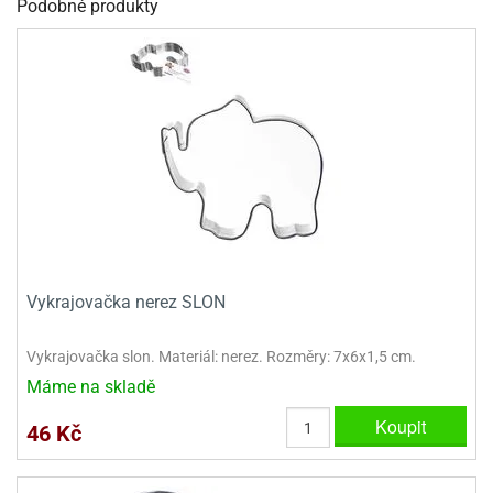
Podobné produkty
dlé
travin
ířata
ladící
o
reje
noušky
echové
krajovátka
áša
abičky
stliny
edvěd
krajovátka
o
noušky
prava
dvídka
ú
krajovátka
nnie-
dovy
e-
Vykrajovačka nerez SLON
krajovátka
ooh
Vykrajovačka slon. Materiál: nerez. Rozměry: 7x6x1,5 cm.
o
tatní
noušky
Máme na skladě
ady
ckey
Koupit
krajovátek
ouse
46 Kč
tatní
nnie