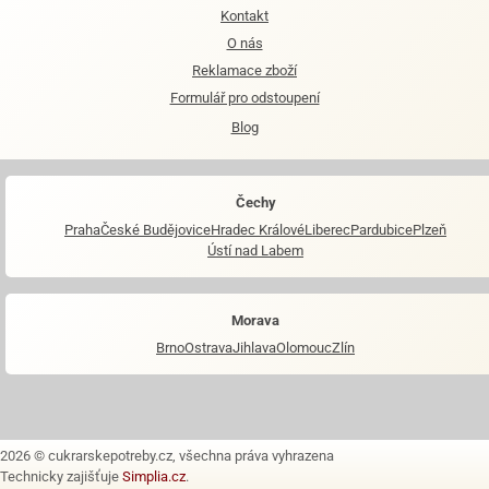
Kontakt
O nás
Reklamace zboží
Formulář pro odstoupení
Blog
Čechy
Praha
České Budějovice
Hradec Králové
Liberec
Pardubice
Plzeň
Ústí nad Labem
Morava
Brno
Ostrava
Jihlava
Olomouc
Zlín
2026 © cukrarskepotreby.cz, všechna práva vyhrazena
Technicky zajišťuje
Simplia.cz
.