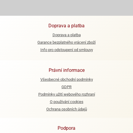
e
urfs
Doprava a platba
o
noušky
Doprava a platba
apkové
Garance bezplatného vrácení zboží
troly
Info pro odstoupení od smlouvy
aw
trol
Právní informace
o
noušky
Všeobecné obchodní podmínky
olls
GDPR
Podmínky užití webového rozhraní
olové
O používání cookies
Ochrana osobních údajů
Podpora