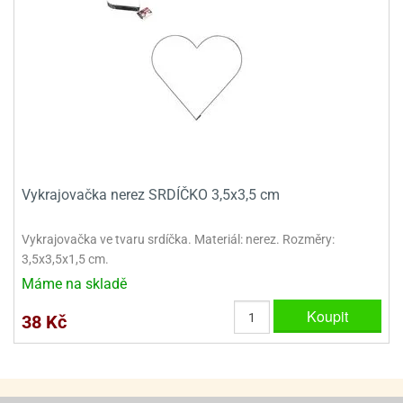
ooby-
rezové
oo
krajovačky
o
noušky
pongeBoba
o
noušky
ar
rs
Vykrajovačka nerez SRDÍČKO 3,5x3,5 cm
ězdné
Vykrajovačka ve tvaru srdíčka. Materiál: nerez. Rozměry:
lky
3,5x3,5x1,5 cm.
o
Máme na skladě
noušky
per
Koupit
38 Kč
rio
o
noušky
oulů