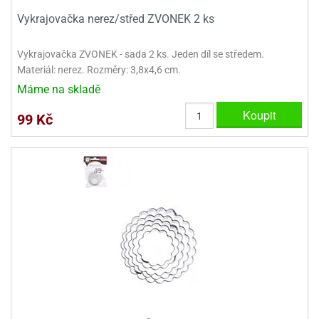
dlé
travin
ířata
Vykrajovačka nerez/střed ZVONEK 2 ks
ladící
o
reje
noušky
echové
krajovátka
áša
abičky
Vykrajovačka ZVONEK - sada 2 ks. Jeden díl se středem.
stliny
Materiál: nerez. Rozměry: 3,8x4,6 cm.
edvěd
Máme na skladě
krajovátka
o
Koupit
99 Kč
noušky
prava
dvídka
ú
krajovátka
nnie-
dovy
e-
krajovátka
ooh
o
tatní
noušky
ady
ckey
krajovátek
ouse
tatní
nnie