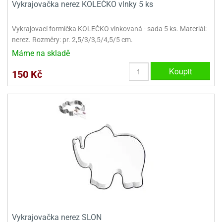
Vykrajovačka nerez KOLEČKO vlnky 5 ks
ady
o
krajovátek
noušky
imoňů
Vykrajovací formička KOLEČKO vlnkovaná - sada 5 ks. Materiál:
noce
nerez. Rozměry: pr. 2,5/3/3,5/4,5/5 cm.
nions
Máme na skladě
ady
krajovátek
o
Koupit
150 Kč
noušky
likonoce
necraft
klápěcí
o
rmičky
noušky
y
krajovátka
tle
ony
ětynky,
o
blihy
noušky
incezen
krajovátka
sney
lká
o
Vykrajovačka nerez SLON
rníky
noušky