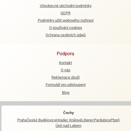
Všeobecné obchodní podmínky
e
GDPR
urfs
Podmínky užití webového rozhraní
o
O používání cookies
noušky
Ochrana osobních údajů
apkové
troly
Podpora
aw
trol
Kontakt
O nás
o
Reklamace zboží
noušky
olls
Formulář pro odstoupení
Blog
olové
Čechy
Praha
České Budějovice
Hradec Králové
Liberec
Pardubice
Plzeň
Ústí nad Labem