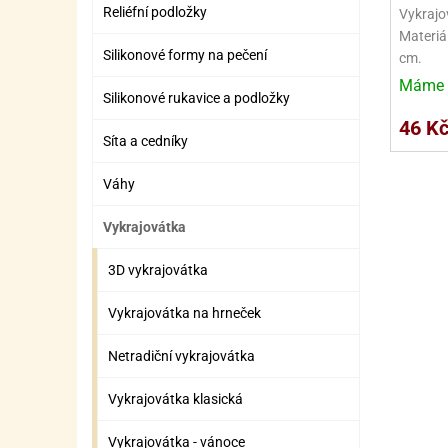
SURO
SUR
Reliéfní podložky
Vykrajo
Materiá
ŠLEH
ŠLE
Silikonové formy na pečení
cm.
ZMR
Máme 
Silikonové rukavice a podložky
ŽEL
46 K
Síta a cedníky
OSTA
OSTA
Váhy
Vykrajovátka
3D vykrajovátka
Vykrajovátka na hrneček
Netradiční vykrajovátka
Vykrajovátka klasická
Vykrajovátka - vánoce