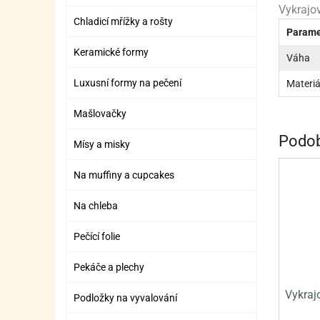
ZÁBAVNÉ HRAČKY, DOPLŇKY
VÝROBA SLIZU
BOXY A TAŠKY NA POMŮCKY
OTOČ
SILI
PŘEN
K
Vykrajov
Chladicí mřížky a rošty
Parame
ZÁBAVNÍ PYROTECHNIKA
FLAMBOVACÍ PISTOL
SEPA
KO
Keramické formy
Váha
MLÉČ
ML
Luxusní formy na pečení
Materiá
MOUK
M
Mašlovačky
NÁPL
N
Podob
Mísy a misky
OLEJ
Na muffiny a cupcakes
OŘEC
O
Na chleba
OŘEC
O
PEKA
PEK
Pečící folie
POLE
P
Pekáče a plechy
PŘÍS
PŘÍS
Vykraj
Podložky na vyvalování