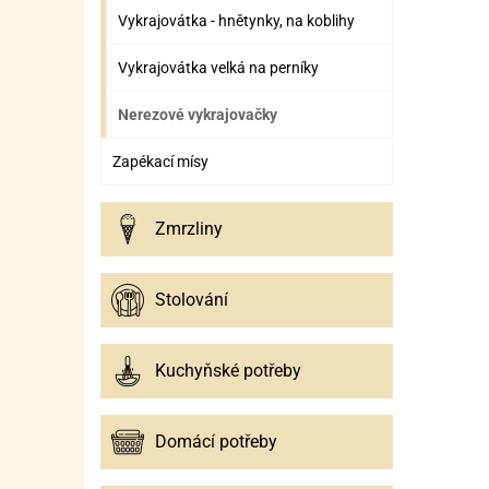
Vykrajovátka - hnětynky, na koblihy
Vykrajovátka velká na perníky
Nerezové vykrajovačky
Zapékací mísy
Zmrzliny
Stolování
Kuchyňské potřeby
Domácí potřeby